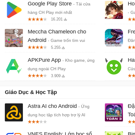
Google Play Store
Ho
- Tải cửa
hàng CH Play mới nhất
- G
16.201
quố
Da
Meccha Chameleon cho
Fr
Android
- Game trốn tìm vui
Đăn
5.255
nhộn nhiều người chơi
APKPure App
Ha
- Kho game, ứng
dụng ngoài CH Play
Cửa
3.909
dụn
Giáo Dục & Học Tập
Astra AI cho Android
Đậ
- Ứng
To
dụng học tập tích hợp trợ lý AI
Toá
VNES English: Lớp học số
Bi