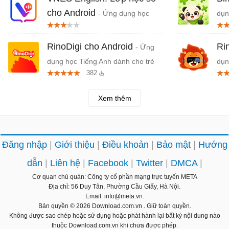
cho Android
- Ứng dụng học
dụn
Tiếng Anh trực tuyến
1 đ
RinoDigi cho Android
Ri
- Ứng
dụng học Tiếng Anh dành cho trẻ
dụn
382
em
duy
Xem thêm
Đăng nhập
Giới thiệu
Điều khoản
Bảo mật
Hướng
dẫn
Liên hệ
Facebook
Twitter
DMCA
Cơ quan chủ quản: Công ty cổ phần mạng trực tuyến META
Địa chỉ: 56 Duy Tân, Phường Cầu Giấy, Hà Nội.
Email: info@meta.vn.
Bản quyền © 2026
Download.com.vn
. Giữ toàn quyền.
Không được sao chép hoặc sử dụng hoặc phát hành lại bất kỳ nội dung nào
thuộc Download.com.vn khi chưa được phép.