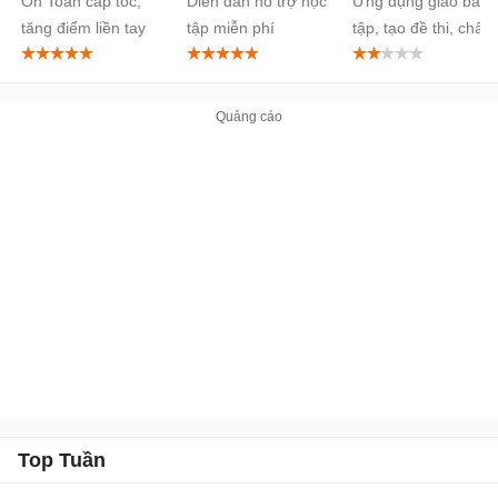
Ôn Toán cấp tốc,
Diễn đàn hỗ trợ học
Ứng dụng giao bài
tăng điểm liền tay
tập miễn phí
tập, tạo đề thi, chấm
bài online
Top Tuần