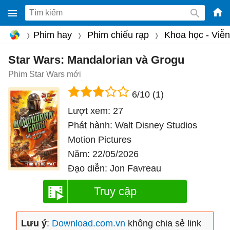
-
Phim hay
Phim chiếu rạp
Khoa học - Viễ
Phầ
mềm
Star Wars: Mandalorian và Grogu
gam
Phim Star Wars mới
miễ
6/10
(1)
phí
Lượt xem:
27
cho
Phát hành:
Walt Disney Studios
Win
Motion Pictures
Mac
Năm:
22/05/2026
iOS,
Đạo diễn:
Jon Favreau
Andr
Truy cập
Lưu ý
:
Download.com.vn
không chia sẻ link