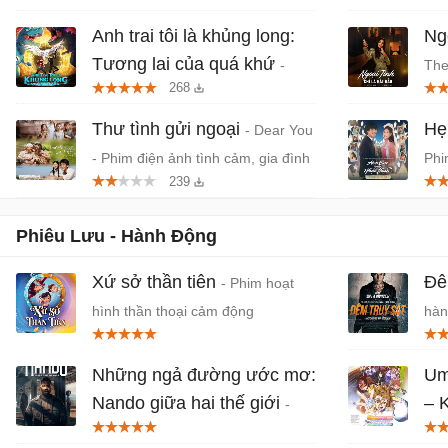
Anh trai tôi là khủng long:
Ngo
Tương lai của quá khứ
-
The
268
Phim anime hành động, thần thoại
- P
Việt chiếu rạp
Thư tình gửi ngoại
Hẹ
- Dear You
- Phim điện ảnh tình cảm, gia đình
Phi
239
Trung Quốc
niê
Phiêu Lưu - Hành Động
Xứ sở thần tiên
Đê
- Phim hoạt
hình thần thoại cảm động
hàn
Jov
Những ngả đường ước mơ:
Um
Nando giữa hai thế giới
– 
-
mớ
Phần ngoại truyện của series