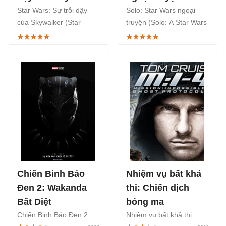
Star Wars: Sự trỗi dậy
Solo: Star Wars ngoại
của Skywalker (Star
truyện (Solo: A Star Wars
Wars: The Rise of
Story) là phần phim tiền
Skywalker) là phim khoa
truyện nói về Han Solo -
học viễn tưởng nói về
anh hùng biểu tượng của
cuộc chiến của những
loạt phim Star Wars.
Jedi.
Chiến Binh Báo
Nhiệm vụ bất khả
Đen 2: Wakanda
thi: Chiến dịch
Bất Diệt
bóng ma
Chiến Binh Báo Đen 2:
Nhiệm vụ bất khả thi: