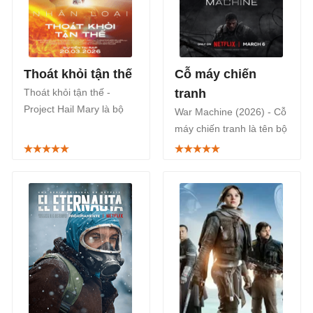
Thoát khỏi tận thế
Cỗ máy chiến
Thoát khỏi tận thế -
tranh
Project Hail Mary là bộ
War Machine (2026) - Cỗ
phim phiêu lưu khoa học
máy chiến tranh là tên bộ
viễn tưởng Mỹ năm 2026,
phim hành động viễn
ra mắt khán giả tại các
tưởng Mỹ - Úc năm 2026,
cụm rạp từ ngày
phát sóng trên kênh
20/3/2026.
Netflix vào ngày
6/3/2026.