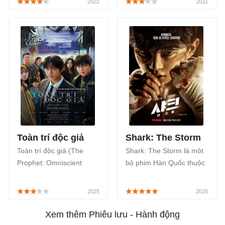
Wakanda Bất Diệt, tên
Chiến dịch bóng ma
gốc tiếng Anh Black
(Mission: Impossible
Panther: Wakanda
Ghost Protocol) là phần
Forever hay Black
phim thứ 4 của loạt phim
Panther 2 khởi chiếu từ
Nhiệm vụ bất khả thi do
ngày 10/11 tới đây.
Tom Cruise thủ vai chính.
Toàn trí độc giả
Shark: The Storm
Toàn trí độc giả (The
Shark: The Storm là một
Prophet: Omniscient
bộ phim Hàn Quốc thuộc
Reader) là một bộ phim
thể loại hành động, được
Hàn Quốc chiếu rạp
biết đâu là phần tiếp theo
thuộc thể loại hành động,
của phim Shark: The
thần thoại chuyển thể từ
Beginning, được phát
Xem thêm Phiêu lưu - Hành động
tiểu thuyết trực tuyến bán
sóng chính thức trên