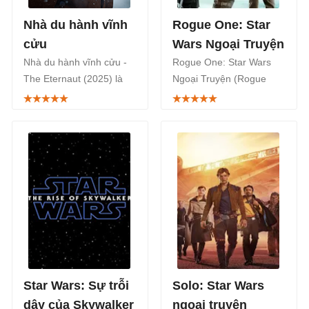
Nhà du hành vĩnh
Rogue One: Star
cửu
Wars Ngoại Truyện
Nhà du hành vĩnh cửu -
Rogue One: Star Wars
The Eternaut (2025) là
Ngoại Truyện (Rogue
series phim phiêu lưu
One: A Star Wars Story)
hành động khoa học viễn
là ngoại truyện đầu tiên
tưởng chủ đề sinh tồn
của loạt phim Star Wars
trong thảm họa của
phát hành năm 2016
Argentina, phát sóng trên
được đạo diễn bởi Gareth
Netflix ngày 30/4/2025.
Edwards.
Star Wars: Sự trỗi
Solo: Star Wars
dậy của Skywalker
ngoại truyện