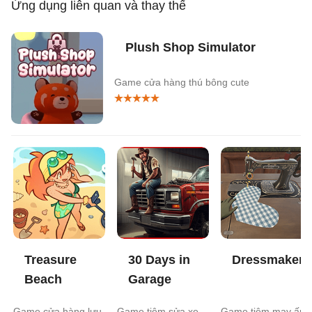
Ứng dụng liên quan và thay thế
Plush Shop Simulator
Game cửa hàng thú bông cute
Treasure
30 Days in
Dressmaker
Beach
Garage
Game cửa hàng lưu
Game tiệm sửa xe
Game tiệm may ấm