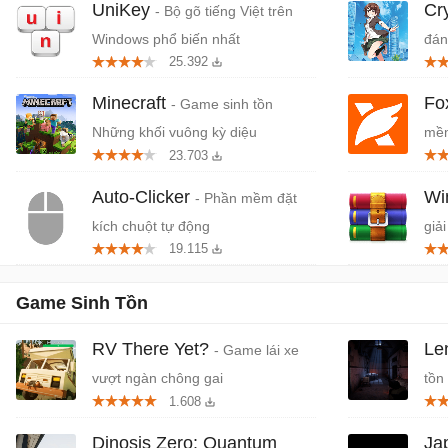
UniKey
Cr
- Bộ gõ tiếng Việt trên
Windows phổ biến nhất
đán
25.392
cứn
Minecraft
Fo
- Game sinh tồn
Những khối vuông kỳ diệu
mềm
23.703
miễ
Auto-Clicker
W
- Phần mềm đặt
kích chuột tự động
giải
19.115
Game Sinh Tồn
RV There Yet?
Le
- Game lái xe
vượt ngàn chông gai
tồn
1.608
Dinosis Zero: Quantum
Ja