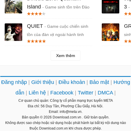
Island
3
- Game sinh tồn trên Đảo
-
Khủng long
Nhậ
QUIET
GR
- Game cuộc chiến sinh
tồn của đàn vịt ngoài hành tinh
sin
Xem thêm
Đăng nhập
Giới thiệu
Điều khoản
Bảo mật
Hướng
dẫn
Liên hệ
Facebook
Twitter
DMCA
Cơ quan chủ quản: Công ty cổ phần mạng trực tuyến META
Địa chỉ: 56 Duy Tân, Phường Cầu Giấy, Hà Nội.
Email: info@meta.vn.
Bản quyền © 2026
Download.com.vn
. Giữ toàn quyền.
Không được sao chép hoặc sử dụng hoặc phát hành lại bất kỳ nội dung nào
thuộc Download.com.vn khi chưa được phép.