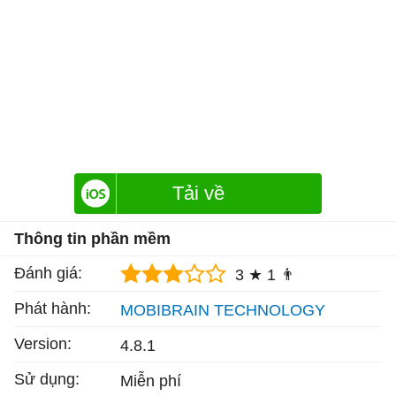
Tải về
Thông tin phần mềm
Đánh giá:
3 ★
1 👨
Phát hành:
MOBIBRAIN TECHNOLOGY
Version:
4.8.1
Sử dụng:
Miễn phí