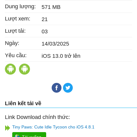
Dung lượng:
571 MB
Lượt xem:
21
Lượt tải:
03
Ngày:
14/03/2025
Yêu cầu:
iOS 13.0 trở lên
Tiny Paws: Cute Idle Tycoon cho Android
Mafia Business: Idle Tycoon cho iOS
Liên kết tải về
Link Download chính thức:
Tiny Paws: Cute Idle Tycoon cho iOS 4.8.1
Tải xuống