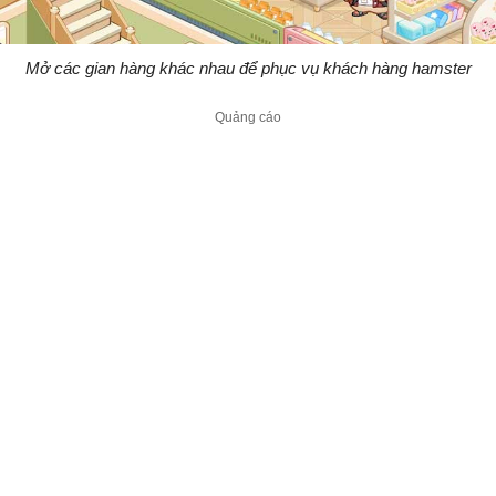
Mở các gian hàng khác nhau để phục vụ khách hàng hamster