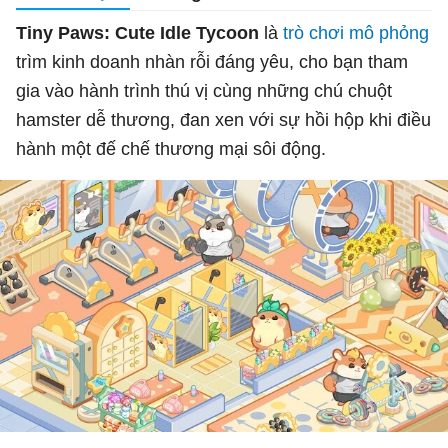
Tiny Paws: Cute Idle Tycoon
là
trò chơi mô phỏng
trìm kinh doanh nhàn rỗi đáng yêu, cho bạn tham
gia vào hành trình thú vị cùng những chú chuột
hamster dễ thương, đan xen với sự hồi hộp khi điều
hành một đế chế thương mại sôi động.