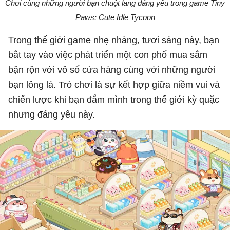
Chơi cùng những người bạn chuột lang đáng yêu trong game Tiny
Paws: Cute Idle Tycoon
Trong thế giới game nhẹ nhàng, tươi sáng này, bạn
bắt tay vào việc phát triển một con phố mua sắm
bận rộn với vô số cửa hàng cùng với những người
bạn lông lá. Trò chơi là sự kết hợp giữa niềm vui và
chiến lược khi bạn đắm mình trong thế giới kỳ quặc
nhưng đáng yêu này.