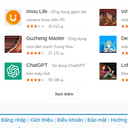
Imou Life
Vi
- Ứng dụng giám sát
camera Imou trên PC
nhậ
20.513
Guzheng Master
De
- Ứng dụng
chơi đàn tranh Trung Hoa
màn
27.172
ChatGPT
Lo
- Sử dụng ChatGPT
trên máy tính
Des
58.199
trê
Xem thêm
Đăng nhập
Giới thiệu
Điều khoản
Bảo mật
Hướng