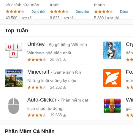
và chỉnh sửa màn
tranh
thanh
hình
43.500 Lượt tải
8.823 Lượt tải
5.880 Lượt tải
Top Tuần
UniKey
Cr
- Bộ gõ tiếng Việt trên
Windows phổ biến nhất
đán
25.971
cứn
Minecraft
Fo
- Game sinh tồn
Những khối vuông kỳ diệu
mềm
24.252
miễ
Auto-Clicker
W
- Phần mềm đặt
kích chuột tự động
giải
19.638
Phần Mềm Cá Nhân