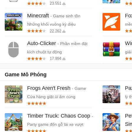
23.551
cứn
Minecraft
Fo
- Game sinh tồn
Những khối vuông kỳ diệu
mềm
22.262
miễ
Auto-Clicker
W
- Phần mềm đặt
kích chuột tự động
giải
17.994
Game Mô Phỏng
Frogs Aren't Fresh
Pa
- Game
Cửa hàng giặt ủi ấm cúng
lý 
Timber Truck: Chaos Coop
Pe
-
Si
Party game đốn gỗ lái xe vượt