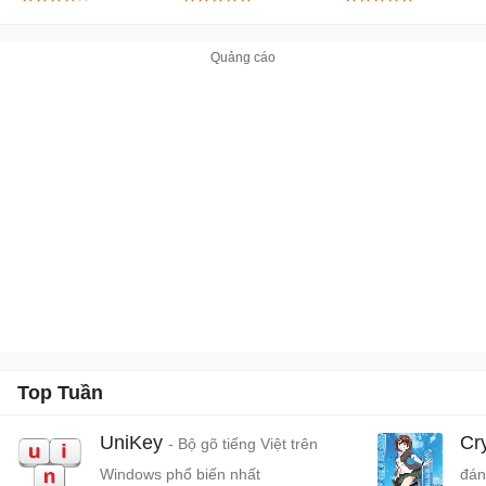
Top Tuần
UniKey
Cr
- Bộ gõ tiếng Việt trên
Windows phổ biến nhất
đán