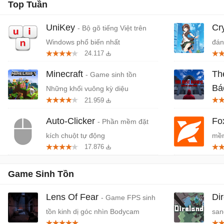
Top Tuần
UniKey
Cr
- Bộ gõ tiếng Việt trên
Windows phổ biến nhất
đán
24.117
cứn
Minecraft
Th
- Game sinh tồn
Bá
Những khối vuông kỳ diệu
21.959
Tiệ
Auto-Clicker
Fo
- Phần mềm đặt
kích chuột tự động
mềm
17.876
miễ
Game Sinh Tồn
Lens Of Fear
Di
- Game FPS sinh
tồn kinh dị góc nhìn Bodycam
san