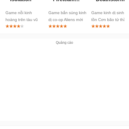
Elite 2
Game nỗi kinh
Game bắn súng kinh
Game kinh dị sinh
hoàng trên tàu vũ
dị co-op Aliens mới
tồn Cơn bão tử thần
trụ