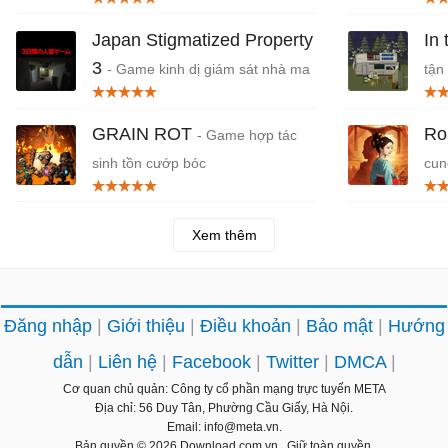
Japan Stigmatized Property
In
3
- Game kinh dị giám sát nhà ma
tận
Nhật Bản JSP3
GRAIN ROT
Ro
- Game hợp tác
sinh tồn cướp bóc
cun
Th
Xem thêm
Đăng nhập
Giới thiệu
Điều khoản
Bảo mật
Hướng
dẫn
Liên hệ
Facebook
Twitter
DMCA
Cơ quan chủ quản: Công ty cổ phần mạng trực tuyến META
Địa chỉ: 56 Duy Tân, Phường Cầu Giấy, Hà Nội.
Email: info@meta.vn.
Bản quyền © 2026
Download.com.vn
. Giữ toàn quyền.