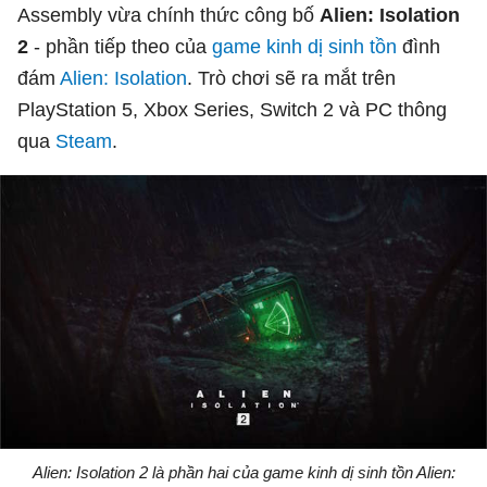
Assembly vừa chính thức công bố
Alien: Isolation
2
- phần tiếp theo của
game kinh dị
sinh tồn
đình
đám
Alien: Isolation
. Trò chơi sẽ ra mắt trên
PlayStation 5, Xbox Series, Switch 2 và PC thông
qua
Steam
.
Alien: Isolation 2 là phần hai của game kinh dị sinh tồn Alien: