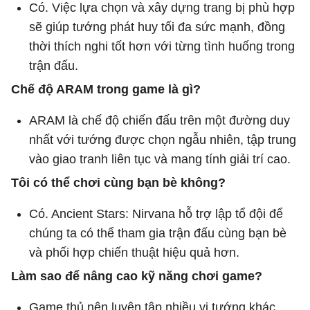
Có. Việc lựa chọn và xây dựng trang bị phù hợp
sẽ giúp tướng phát huy tối đa sức mạnh, đồng
thời thích nghi tốt hơn với từng tình huống trong
trận đấu.
Chế độ ARAM trong game là gì?
ARAM là chế độ chiến đấu trên một đường duy
nhất với tướng được chọn ngẫu nhiên, tập trung
vào giao tranh liên tục và mang tính giải trí cao.
Tôi có thể chơi cùng bạn bè không?
Có. Ancient Stars: Nirvana hỗ trợ lập tổ đội để
chúng ta có thể tham gia trận đấu cùng bạn bè
và phối hợp chiến thuật hiệu quả hơn.
Làm sao để nâng cao kỹ năng chơi game?
Game thủ nên luyện tập nhiều vị tướng khác