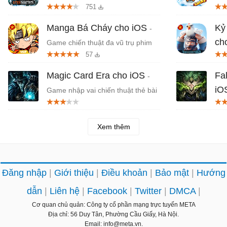
751
RPG Tam Quốc từ Koei Tecmo
thu
Manga Bá Cháy cho iOS
Kỷ
-
ch
Game chiến thuật đa vũ trụ phim
57
hoạt hình Nhật Bản
Tam
Magic Card Era cho iOS
Fa
-
iO
Game nhập vai chiến thuật thẻ bài
hắc ám
chi
Xem thêm
Đăng nhập
Giới thiệu
Điều khoản
Bảo mật
Hướng
dẫn
Liên hệ
Facebook
Twitter
DMCA
Cơ quan chủ quản: Công ty cổ phần mạng trực tuyến META
Địa chỉ: 56 Duy Tân, Phường Cầu Giấy, Hà Nội.
Email: info@meta.vn.