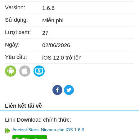
Version:
1.6.6
Sử dụng:
Miễn phí
Lượt xem:
27
Ngày:
02/06/2026
Yêu cầu:
iOS 12.0 trở lên
Ancient Stars: Nirvana cho Android
Ancient Stars: Nirvana cho Mac
Ancient Stars: Nirvana
Liên kết tải về
Link Download chính thức:
Ancient Stars: Nirvana cho iOS 1.6.6