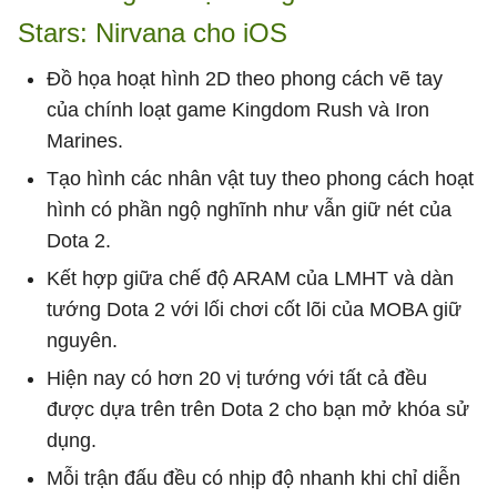
Stars: Nirvana cho iOS
Đồ họa hoạt hình 2D theo phong cách vẽ tay
của chính loạt game Kingdom Rush và Iron
Marines.
Tạo hình các nhân vật tuy theo phong cách hoạt
hình có phần ngộ nghĩnh như vẫn giữ nét của
Dota 2.
Kết hợp giữa chế độ ARAM của LMHT và dàn
tướng Dota 2 với lối chơi cốt lõi của MOBA giữ
nguyên.
Hiện nay có hơn 20 vị tướng với tất cả đều
được dựa trên trên Dota 2 cho bạn mở khóa sử
dụng.
Mỗi trận đấu đều có nhịp độ nhanh khi chỉ diễn