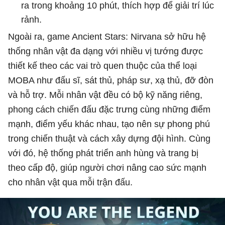
ra trong khoảng 10 phút, thích hợp để giải trí lúc
rảnh.
Ngoài ra, game Ancient Stars: Nirvana sở hữu hệ
thống nhân vật đa dạng với nhiều vị tướng được
thiết kế theo các vai trò quen thuộc của thể loại
MOBA như đấu sĩ, sát thủ, pháp sư, xạ thủ, đỡ đòn
và hỗ trợ. Mỗi nhân vật đều có bộ kỹ năng riêng,
phong cách chiến đấu đặc trưng cùng những điểm
mạnh, điểm yếu khác nhau, tạo nên sự phong phú
trong chiến thuật và cách xây dựng đội hình. Cùng
với đó, hệ thống phát triển anh hùng và trang bị
theo cấp độ, giúp người chơi nâng cao sức mạnh
cho nhân vật qua mỗi trận đấu.