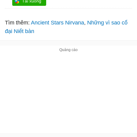
Tải xuống
Tìm thêm:
Ancient Stars Nirvana
Những vì sao cổ
đại Niết bàn