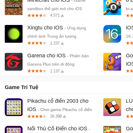
- Game
sandbox thế giới mở cho iOS
bi-
4.571
Xingtu cho iOS
iO
- Ứng dụng
chỉnh ảnh Trung ấn tượng
16.
1.237
Garena cho iOS
Go
- Phiên bản
iO
Garena Plus trên di động
1.137
mạo
Game Trí Tuệ
Pikachu cổ điển 2003 cho
LU
iOS
ch
- Chơi game Pikachu cổ điển
26.398
trên iPhone/iPad
huy
Nối Thú Cổ Điển cho iOS
Go
-