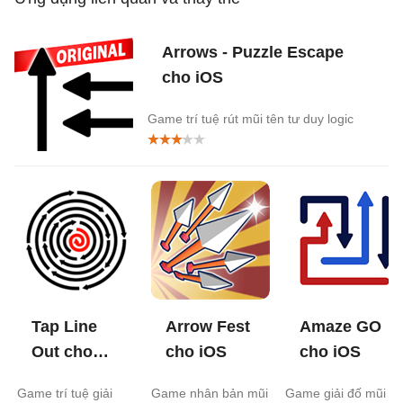
Arrows - Puzzle Escape
cho iOS
Game trí tuệ rút mũi tên tư duy logic
Tap Line
Arrow Fest
Amaze GO
Out cho
cho iOS
cho iOS
iOS
Game trí tuệ giải
Game nhân bản mũi
Game giải đố mũi