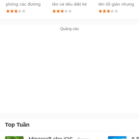
phóng các đường
tên và tiêu diệt kẻ
tên tối giản nhưng
nét mũi tên
thù
cực cuốn
Top Tuần
Minecraft cho iOS
8 