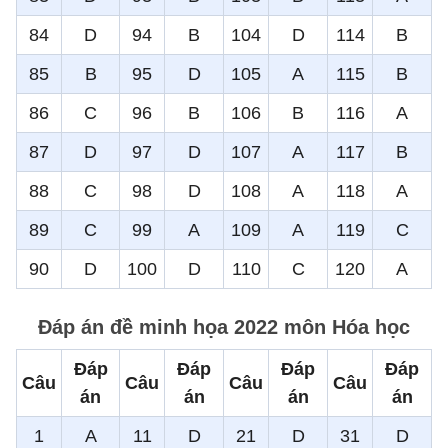
84
D
94
B
104
D
114
B
85
B
95
D
105
A
115
B
86
C
96
B
106
B
116
A
87
D
97
D
107
A
117
B
88
C
98
D
108
A
118
A
89
C
99
A
109
A
119
C
90
D
100
D
110
C
120
A
Đáp án đề minh họa 2022 môn Hóa học
Đáp
Đáp
Đáp
Đáp
Câu
Câu
Câu
Câu
án
án
án
án
1
A
11
D
21
D
31
D