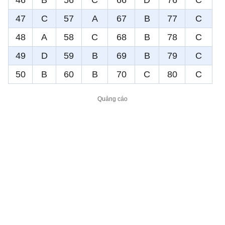
47
C
57
A
67
B
77
C
48
A
58
C
68
B
78
C
49
D
59
B
69
B
79
C
50
B
60
B
70
C
80
C