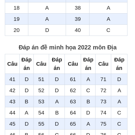
18
A
38
A
19
A
39
A
20
D
40
C
Đáp án đề minh họa 2022 môn Địa
Đáp
Đáp
Đáp
Đáp
Câu
Câu
Câu
Câu
án
án
án
án
41
D
51
D
61
A
71
D
42
D
52
D
62
C
72
A
43
B
53
A
63
B
73
A
44
A
54
B
64
D
74
C
45
D
55
D
65
A
75
C
46
B
56
C
66
D
76
C