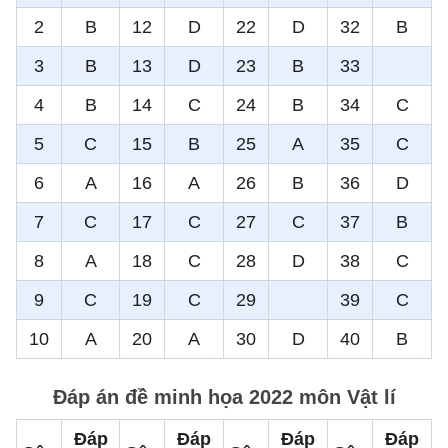
2
B
12
D
22
D
32
B
3
B
13
D
23
B
33
4
B
14
C
24
B
34
C
5
C
15
B
25
A
35
C
6
A
16
A
26
B
36
D
7
C
17
C
27
C
37
B
8
A
18
C
28
D
38
C
9
C
19
C
29
39
C
10
A
20
A
30
D
40
B
Đáp án đề minh họa 2022 môn Vật lí
Đáp
Đáp
Đáp
Đáp