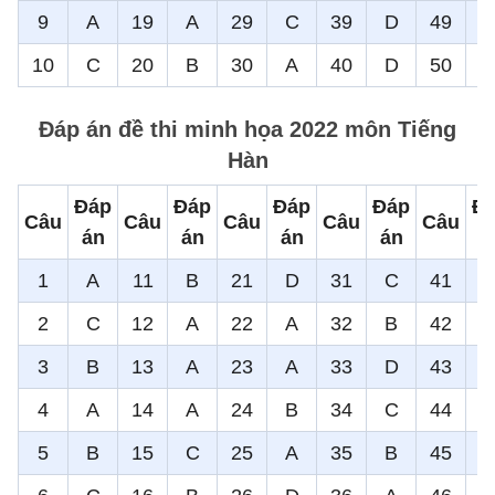
9
A
19
A
29
C
39
D
49
10
C
20
B
30
A
40
D
50
Đáp án đề thi minh họa 2022 môn Tiếng
Hàn
Đáp
Đáp
Đáp
Đáp
Đ
Câu
Câu
Câu
Câu
Câu
án
án
án
án
á
1
A
11
B
21
D
31
C
41
2
C
12
A
22
A
32
B
42
3
B
13
A
23
A
33
D
43
4
A
14
A
24
B
34
C
44
5
B
15
C
25
A
35
B
45