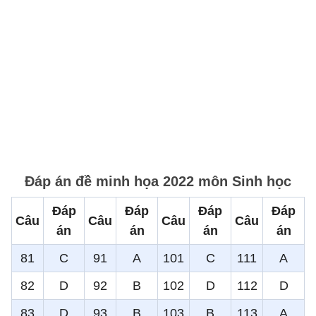
Đáp án đề minh họa 2022 môn Sinh học
Đáp
Đáp
Đáp
Đáp
Câu
Câu
Câu
Câu
án
án
án
án
81
C
91
A
101
C
111
A
82
D
92
B
102
D
112
D
83
D
93
B
103
B
113
A