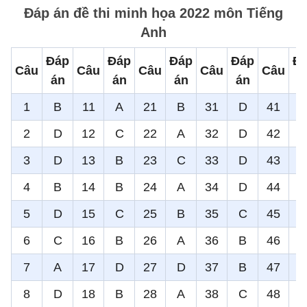
Đáp án đề thi minh họa 2022 môn Tiếng
Anh
Đáp
Đáp
Đáp
Đáp
Đ
Câu
Câu
Câu
Câu
Câu
án
án
án
án
á
1
B
11
A
21
B
31
D
41
2
D
12
C
22
A
32
D
42
3
D
13
B
23
C
33
D
43
4
B
14
B
24
A
34
D
44
5
D
15
C
25
B
35
C
45
6
C
16
B
26
A
36
B
46
7
A
17
D
27
D
37
B
47
8
D
18
B
28
A
38
C
48