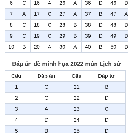
6
C
16
A
26
A
36
D
46
D
7
A
17
C
27
A
37
B
47
A
8
C
18
C
28
B
38
D
48
D
9
C
19
C
29
B
39
D
49
D
10
B
20
A
30
A
40
B
50
D
Đáp án đề minh họa 2022 môn Lịch sử
Câu
Đáp án
Câu
Đáp án
1
C
21
B
2
C
22
D
3
A
23
C
4
D
24
D
5
B
25
D