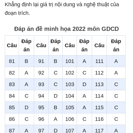
Khẳng định lại giá trị nội dung và nghệ thuật của
đoạn trích.
Đáp án đề minh họa 2022 môn GDCD
Đáp
Đáp
Đáp
Đáp
Câu
Câu
Câu
Câu
án
án
án
án
81
B
91
B
101
A
111
A
82
A
92
C
102
C
112
A
83
A
93
C
103
D
113
C
84
C
94
D
104
A
114
C
85
D
95
B
105
A
115
C
86
C
96
A
106
C
116
C
87
A
97
D
107
A
117
A