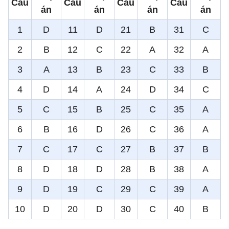
Câu
Câu
Câu
Câu
án
án
án
án
1
D
11
D
21
B
31
C
2
B
12
C
22
A
32
A
3
A
13
B
23
C
33
B
4
D
14
A
24
D
34
C
5
C
15
B
25
C
35
A
6
B
16
D
26
C
36
A
7
C
17
C
27
B
37
B
8
D
18
D
28
B
38
A
9
D
19
C
29
C
39
A
10
D
20
D
30
C
40
B