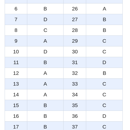
6
B
26
A
7
D
27
B
8
C
28
B
9
A
29
C
10
D
30
C
11
B
31
D
12
A
32
B
13
A
33
C
14
A
34
C
15
B
35
C
16
B
36
D
17
B
37
C