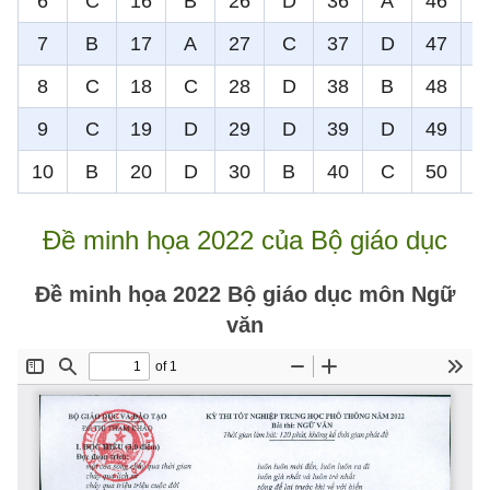
6
C
16
B
26
D
36
A
46
7
B
17
A
27
C
37
D
47
8
C
18
C
28
D
38
B
48
9
C
19
D
29
D
39
D
49
10
B
20
D
30
B
40
C
50
Đề minh họa 2022 của Bộ giáo dục
Đề minh họa 2022 Bộ giáo dục môn Ngữ
văn