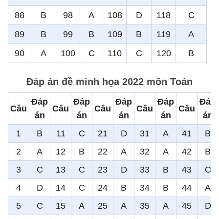
88
B
98
A
108
D
118
C
89
B
99
B
109
B
119
A
90
A
100
C
110
C
120
B
Đáp án đề minh họa 2022 môn Toán
Đáp
Đáp
Đáp
Đáp
Đáp
Câu
Câu
Câu
Câu
Câu
án
án
án
án
án
1
B
11
C
21
D
31
A
41
B
2
A
12
B
22
A
32
A
42
B
3
C
13
C
23
D
33
B
43
C
4
D
14
C
24
B
34
B
44
A
5
C
15
A
25
A
35
A
45
D