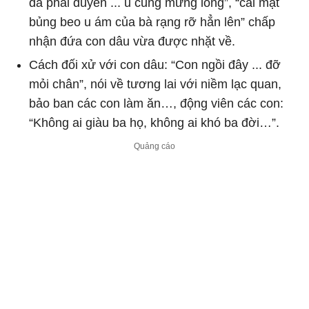
đã phải duyên ... u cũng mừng lòng”, “cái mặt
bủng beo u ám của bà rạng rỡ hẳn lên” chấp
nhận đứa con dâu vừa được nhặt về.
Cách đối xử với con dâu: “Con ngồi đây ... đỡ
mỏi chân”, nói về tương lai với niềm lạc quan,
bảo ban các con làm ăn…, động viên các con:
“Không ai giàu ba họ, không ai khó ba đời…”.