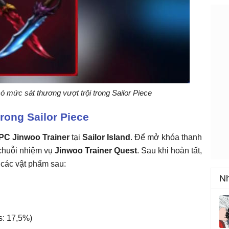
ó mức sát thương vượt trội trong Sailor Piece
ong Sailor Piece
PC Jinwoo Trainer
tại
Sailor Island
. Để mở khóa thanh
 chuỗi nhiệm vụ
Jinwoo Trainer Quest
. Sau khi hoàn tất,
 các vật phẩm sau:
Nh
s: 17,5%)