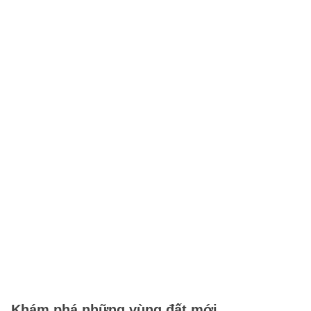
Khám phá những vùng đất mới