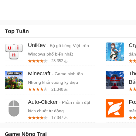
Top Tuần
UniKey
Cr
- Bộ gõ tiếng Việt trên
Windows phổ biến nhất
đán
23.352
cứn
Minecraft
Th
- Game sinh tồn
Bá
Những khối vuông kỳ diệu
21.340
Tiệ
Auto-Clicker
Fo
- Phần mềm đặt
kích chuột tự động
mềm
17.347
miễ
Game Nông Trại