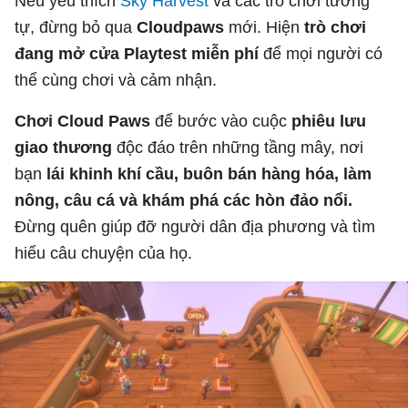
Nếu yêu thích
Sky Harvest
và các trò chơi tương
tự, đừng bỏ qua
Cloudpaws
mới. Hiện
trò chơi
đang mở cửa Playtest miễn phí
để mọi người có
thể cùng chơi và cảm nhận.
Chơi Cloud Paws
để bước vào cuộc
phiêu lưu
giao thương
độc đáo trên những tầng mây, nơi
bạn
lái khinh khí cầu, buôn bán hàng hóa, làm
nông, câu cá và khám phá các hòn đảo nổi.
Đừng quên giúp đỡ người dân địa phương và tìm
hiểu câu chuyện của họ.