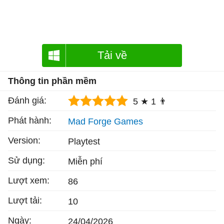
Tải về
Thông tin phần mềm
Đánh giá:
5 ★
1 👨
Phát hành:
Mad Forge Games
Version:
Playtest
Sử dụng:
Miễn phí
Lượt xem:
86
Lượt tải:
10
Ngày:
24/04/2026