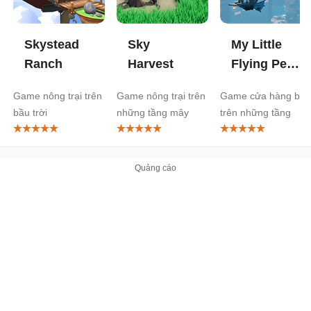
Skystead
Sky
My Little
Ranch
Harvest
Flying Pet
Shop
Game nông trại trên
Game nông trại trên
Game cửa hàng bay
bầu trời
những tầng mây
trên những tầng
mây