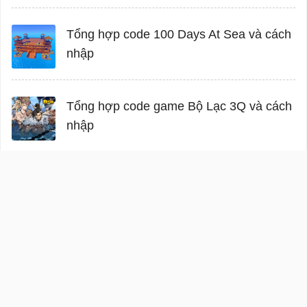
Tổng hợp code 100 Days At Sea và cách
nhập
Tổng hợp code game Bộ Lạc 3Q và cách
nhập
Đăng nhập
Giới thiệu
Điều khoản
Bảo mật
Hướng
dẫn
Liên hệ
Facebook
Twitter
DMCA
Cơ quan chủ quản: Công ty cổ phần mạng trực tuyến META
Địa chỉ: 56 Duy Tân, Phường Cầu Giấy, Hà Nội.
Email: info@meta.vn.
Bản quyền © 2026
Download.com.vn
. Giữ toàn quyền.
Không được sao chép hoặc sử dụng hoặc phát hành lại bất kỳ nội dung nào