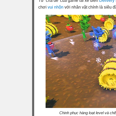
Từ ‘cha đẻ’ của game lái xe điên
Delivery
chơi
vui nhộn
với nhân vật chính là siêu 
Chinh phục hàng loạt level và ch