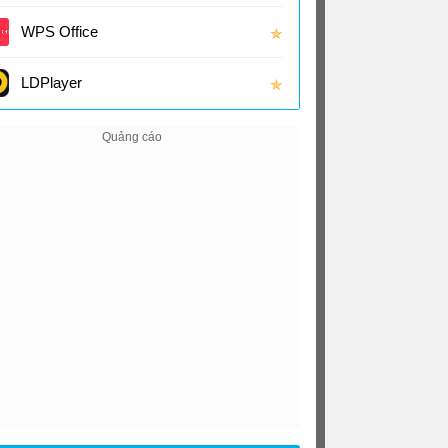
(16.0
WPS Office
✯
LDPlayer
✯