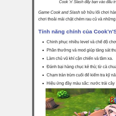
Cook 'n' Slash đẩy bạn vào đấu t
Game Cook and Slash
sở hữu lối chơi hà
chơi thoải mái chặt chém rau củ và những 
Tính năng chính của Cook'n'
Chinh phục nhiều level và chế độ chơ
Phần thưởng và mod giúp tăng sát t
Làm chủ vũ khí cận chiến và tầm xa.
Đánh bại hàng chục kẻ thù; từ cà chua 
Chạm trán trùm cuối để kiểm tra kỹ n
Hiệu ứng đầy màu sắc: nước trái cây 