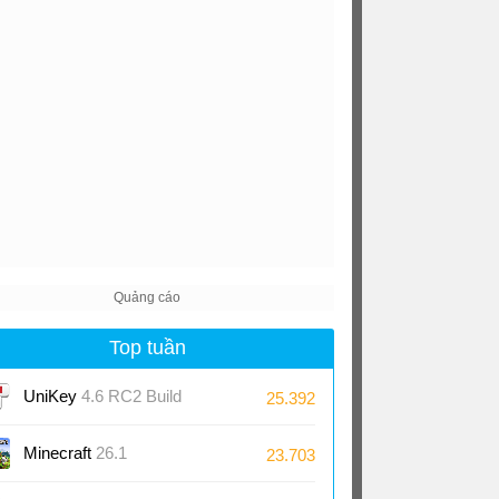
Top tuần
UniKey
4.6 RC2 Build
25.392
230919
Minecraft
26.1
23.703