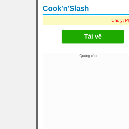
Cook'n'Slash
Chú ý: P
Tải về