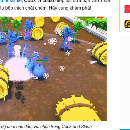
 Impossible
,
Cook ‘n’ Slash
tiếp tục đưa bạn vào 1 sân
đầu bếp thích chặt chém. Hãy cùng khám phá!
ế độ chơi hấp dẫn, vui nhộn trong Cook and Slash