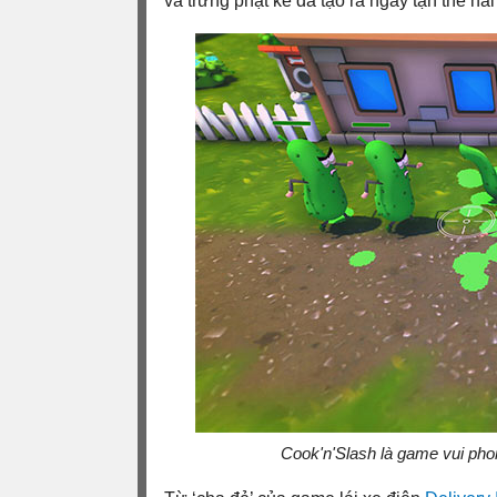
và trừng phạt kẻ đã tạo ra ngày tận thế hà
Cook'n'Slash là game vui phon