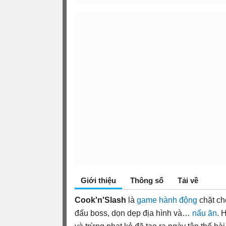
Giới thiệu
Thông số
Tải về
Cook'n'Slash
là
game hành động
chặt ch
đấu boss, dọn dẹp địa hình và…
nấu ăn
. 