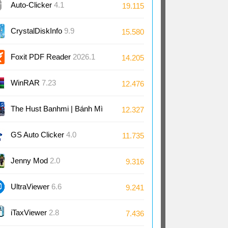
Auto-Clicker
4.1
19.115
CrystalDiskInfo
9.9
15.580
Foxit PDF Reader
2026.1
14.205
WinRAR
7.23
12.476
The Hust Banhmi | Bánh Mì
12.327
Bách Khoa
GS Auto Clicker
4.0
11.735
Jenny Mod
2.0
9.316
UltraViewer
6.6
9.241
iTaxViewer
2.8
7.436