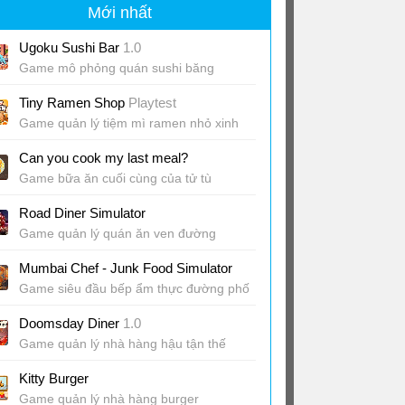
Mới nhất
Ugoku Sushi Bar
1.0
Game mô phỏng quán sushi băng
chuyền ấm cúng
Tiny Ramen Shop
Playtest
Game quản lý tiệm mì ramen nhỏ xinh
Can you cook my last meal?
Game bữa ăn cuối cùng của tử tù
Road Diner Simulator
Game quản lý quán ăn ven đường
Mumbai Chef - Junk Food Simulator
Game siêu đầu bếp ẩm thực đường phố
Ấn Độ
Doomsday Diner
1.0
Game quản lý nhà hàng hậu tận thế
Kitty Burger
Game quản lý nhà hàng burger