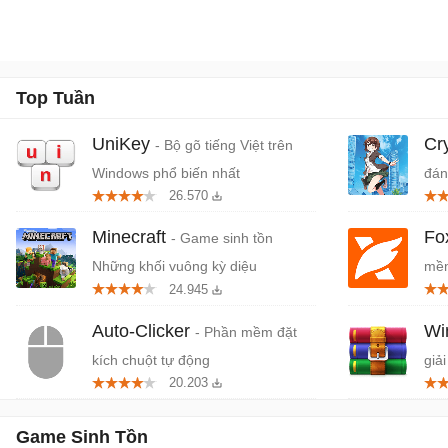
Top Tuần
UniKey
Cr
- Bộ gõ tiếng Việt trên
Windows phổ biến nhất
đán
26.570
cứn
Minecraft
Fo
- Game sinh tồn
Những khối vuông kỳ diệu
mềm
24.945
miễ
Auto-Clicker
W
- Phần mềm đặt
kích chuột tự động
giải
20.203
Game Sinh Tồn