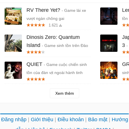
RV There Yet?
Le
- Game lái xe
vượt ngàn chông gai
tồn
1.621
Dinosis Zero: Quantum
Ja
Island
3
- Game sinh tồn trên Đảo
-
Khủng long
Nhậ
QUIET
GR
- Game cuộc chiến sinh
tồn của đàn vịt ngoài hành tinh
sin
Xem thêm
Đăng nhập
Giới thiệu
Điều khoản
Bảo mật
Hướng