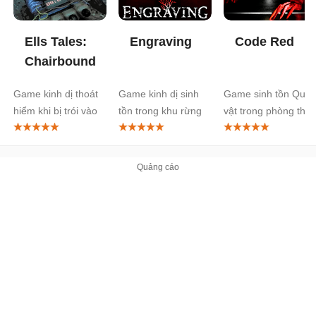
Ells Tales:
Engraving
Code Red
Chairbound
Game kinh dị thoát
Game kinh dị sinh
Game sinh tồn Quái
hiểm khi bị trói vào
tồn trong khu rừng
vật trong phòng thí
ghế xoay
bị nguyền rủa
nghiệm