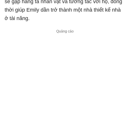
sẽ gặp hàng tá nhân vật và tương tác với họ, đồng
thời giúp Emily dần trở thành một nhà thiết kế nhà
ở tài năng.