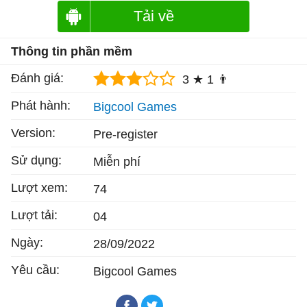
Tải về
Thông tin phần mềm
Đánh giá:
3 ★
1 👨
Phát hành:
Bigcool Games
Version:
Pre-register
Sử dụng:
Miễn phí
Lượt xem:
74
Lượt tải:
04
Ngày:
28/09/2022
Yêu cầu:
Bigcool Games