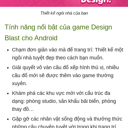
Thiết kế ngôi nhà của bạn
Tính năng nổi bật của game Design
Blast cho Android
Chạm đơn giản vào mà để trang trí: Thiết kế một
ngôi nhà tuyệt đẹp theo cách bạn muốn.
Giải quyết vô vàn câu đố xếp hình thú vị, nhiều
câu đố mới sẽ được thêm vào game thường
xuyên.
Khám phá các khu vực mới với cấu trúc đa
dạng: phòng studio, sân khấu bãi biển, phòng
thay đồ…
Gặp gỡ các nhân vật sống động và thưởng thức
những câu chuyện tuyệt vời trong khi trang trí