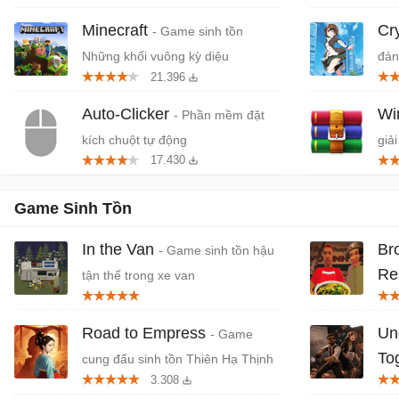
Minecraft
Cr
- Game sinh tồn
Những khối vuông kỳ diệu
đán
21.396
cứn
Auto-Clicker
W
- Phần mềm đặt
kích chuột tự động
giải
17.430
Game Sinh Tồn
In the Van
Br
- Game sinh tồn hậu
Re
tận thế trong xe van
Gam
yếu 
Road to Empress
Un
- Game
To
cung đấu sinh tồn Thiên Hạ Thịnh
3.308
Thế
Văn