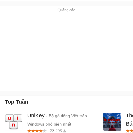
Top Tuần
UniKey
Th
- Bộ gõ tiếng Việt trên
Bá
Windows phổ biến nhất
23.293
Tiệ