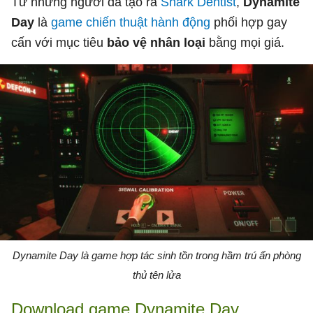
Từ những người đã tạo ra
Shark Dentist
,
Dynamite
Day
là
game chiến thuật
hành động
phối hợp gay
cấn với mục tiêu
bảo vệ nhân loại
bằng mọi giá.
Dynamite Day là game hợp tác sinh tồn trong hầm trú ẩn phòng
thủ tên lửa
Download game Dynamite Day