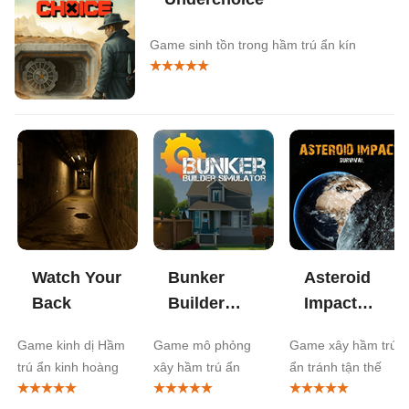
Game sinh tồn trong hầm trú ẩn kín
Watch Your
Bunker
Asteroid
Back
Builder
Impact
Simulator
Survival
Game kinh dị Hầm
Game mô phỏng
Game xây hầm trú
trú ẩn kinh hoàng
xây hầm trú ẩn
ẩn tránh tận thế