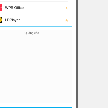
(16.0
WPS Office
✯
LDPlayer
✯