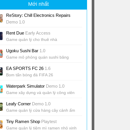
Mới nhất
ReStory: Chill Electronics Repairs
Demo 1.0
Game sửa chữa đồ điện tử Y2K
Rent Due
Early Access
Game quản lý cho thuê nhà
Ugoku Sushi Bar
1.0
Game mô phỏng quán sushi băng
chuyền ấm cúng
EA SPORTS FC 26
1.6
Bom tấn bóng đá FIFA 26
Waterpark Simulator
Demo 1.0
Game xây dựng và quản lý công viên
nước
Leafy Corner
Demo 1.0
Game quản lý cửa hàng cây cảnh ấm
cúng
Tiny Ramen Shop
Playtest
Game quản lý tiệm mì ramen nhỏ xinh