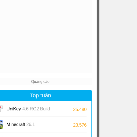
Top tuần
UniKey
4.6 RC2 Build
25.480
230919
Minecraft
26.1
23.576