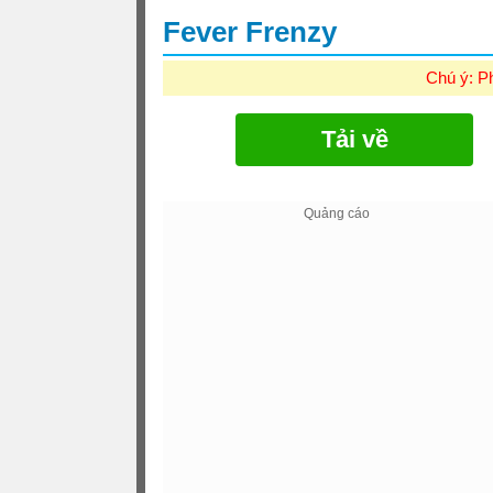
Fever Frenzy
Chú ý: P
Tải về