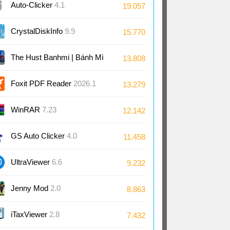
Auto-Clicker
4.1
19.057
CrystalDiskInfo
9.9
15.770
The Hust Banhmi | Bánh Mì
13.808
Bách Khoa
Foxit PDF Reader
2026.1
13.279
WinRAR
7.23
12.142
GS Auto Clicker
4.0
11.458
UltraViewer
6.6
9.232
Jenny Mod
2.0
8.863
iTaxViewer
2.8
7.432