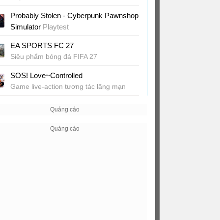
Probably Stolen - Cyberpunk Pawnshop
Simulator
Playtest
Game quản lý cửa hàng phong cách
EA SPORTS FC 27
Cyberpunk
Siêu phẩm bóng đá FIFA 27
SOS! Love~Controlled
Game live-action tương tác lãng mạn