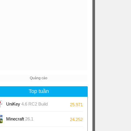
Top tuần
UniKey
4.6 RC2 Build
25.971
230919
Minecraft
26.1
24.252