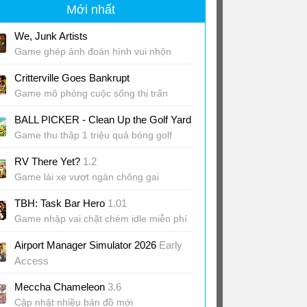
Mới nhất
We, Junk Artists
Game ghép ảnh đoán hình vui nhộn
Critterville Goes Bankrupt
Game mô phỏng cuộc sống thị trấn
BALL PICKER - Clean Up the Golf Yard
Game thu thập 1 triệu quả bóng golf
RV There Yet?
1.2
Game lái xe vượt ngàn chông gai
TBH: Task Bar Hero
1.01
Game nhập vai chặt chém idle miễn phí
Airport Manager Simulator 2026
Early
Access
Game quản lý sân bay từ A-Z
Meccha Chameleon
3.6
Cập nhật nhiều bản đồ mới