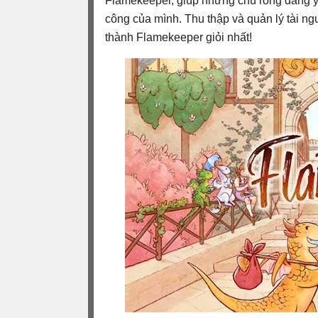
Flamekeeper, giúp những chú rồng đáng yê
công của mình. Thu thập và quản lý tài n
thành Flamekeeper giỏi nhất!