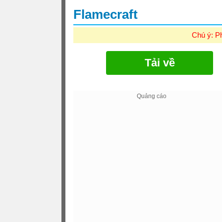
Flamecraft
Chú ý: P
Tải về