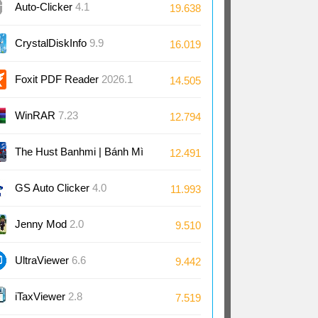
Auto-Clicker
4.1
19.638
CrystalDiskInfo
9.9
16.019
Foxit PDF Reader
2026.1
14.505
WinRAR
7.23
12.794
The Hust Banhmi | Bánh Mì
12.491
Bách Khoa
GS Auto Clicker
4.0
11.993
Jenny Mod
2.0
9.510
UltraViewer
6.6
9.442
iTaxViewer
2.8
7.519