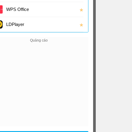
(16.0
WPS Office
✯
LDPlayer
✯