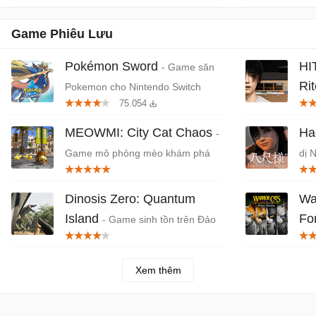
Game Phiêu Lưu
Pokémon Sword
HI
- Game săn
Ri
Pokemon cho Nintendo Switch
75.054
đỏ,
MEOWMI: City Cat Chaos
Ha
-
Game mô phỏng mèo khám phá
dị 
thành phố
Dinosis Zero: Quantum
War
Island
Fo
- Game sinh tồn trên Đảo
Khủng long
Chi
Xem thêm