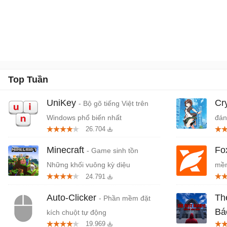
Top Tuần
UniKey
Cr
- Bộ gõ tiếng Việt trên
Windows phổ biến nhất
đán
26.704
cứn
Minecraft
Fo
- Game sinh tồn
Những khối vuông kỳ diệu
mềm
24.791
miễ
Auto-Clicker
Th
- Phần mềm đặt
Bá
kích chuột tự động
19.969
Tiệ