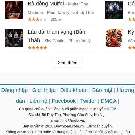
Bà đồng Muifei
Cô
- Muifei The
Medium - Phim tâm lý, kinh dị Thái
Par
205
Lan
Thá
Lâu đài tham vọng (Bản
Ký
Thái)
- Sky Castle - Phim tâm lý
Win
chủ đề học đường Thái Lan
Lan
Xem thêm
Đăng nhập
Giới thiệu
Điều khoản
Bảo mật
Hướng
dẫn
Liên hệ
Facebook
Twitter
DMCA
Cơ quan chủ quản: Công ty cổ phần mạng trực tuyến META
Địa chỉ: 56 Duy Tân, Phường Cầu Giấy, Hà Nội.
Email: info@meta.vn.
Bản quyền © 2026
Download.com.vn
. Giữ toàn quyền.
Không được sao chép hoặc sử dụng hoặc phát hành lại bất kỳ nội dung nào