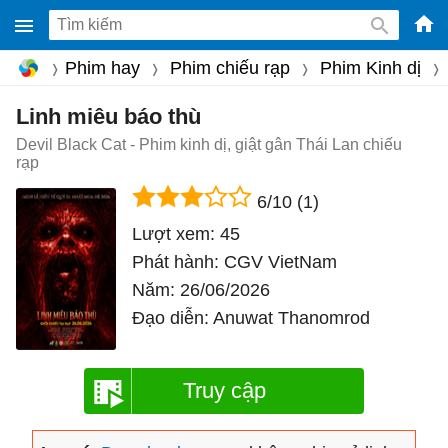
-
Phim hay
Phim chiếu rạp
Phim Kinh dị
Phầ
mềm
Linh miêu báo thù
gam
Devil Black Cat - Phim kinh dị, giật gân Thái Lan chiếu
rạp
miễ
phí
6/10
(1)
cho
Lượt xem:
45
Win
Phát hành:
CGV VietNam
Mac
Năm:
26/06/2026
iOS,
Đạo diễn:
Anuwat Thanomrod
Andr
Truy cập