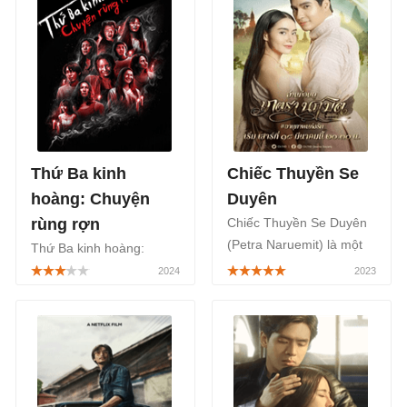
Thứ Ba kinh
Chiếc Thuyền Se
hoàng: Chuyện
Duyên
rùng rợn
Chiếc Thuyền Se Duyên
(Petra Naruemit) là một
Thứ Ba kinh hoàng:
bộ phim truyền hình Thái
Chuyện rùng rợn (Terror
Lan thuộc thể loại tâm lý
Tuesday: Extreme) là một
tình cảm của đạo diễn
bộ phim truyền hình
Chajchavan Saswatgloon,
tuyển tập kinh dị của Thái
được chính thức phát
Lan, là một tập hợp
sóng vào thứ 7, Chủ Nhật
những câu chuyện ám
hằng tuần tại kênh truyền
ảnh, đầy những tình tiết