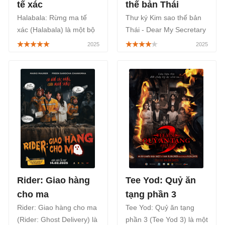
tế xác
thế bản Thái
Halabala: Rừng ma tế
Thư ký Kim sao thế bản
xác (Halabala) là một bộ
Thái - Dear My Secretary
phim Thái Lan chiếu rạp
là một bộ phim Thái Lan
thuộc thể loại kinh dị, giật
thuộc thể loại tâm lý, tình
gân khai thác truyền
cảm được làm lại từ bộ
thuyết bộ tộc Batow, cùng
phim cùng tên nổi tiếng
cảnh rừng thật đầy ám
của Hàn Quốc, sẽ phát
ảnh, được công chiếu từ
sóng trên FPT Play, từ
ngày 27/06/2025.
ngày 24/01/2025.
Rider: Giao hàng
Tee Yod: Quỷ ăn
cho ma
tạng phần 3
Rider: Giao hàng cho ma
Tee Yod: Quỷ ăn tạng
(Rider: Ghost Delivery) là
phần 3 (Tee Yod 3) là một