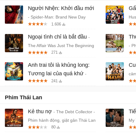
Người Nhện: Khởi đầu mới
Gấ
- Spider-Man: Brand New Day
Hus
1.606
(2026) chiếu rạp
Thá
Ngoại tình chỉ là bắt đầu
Th
-
The Affair Was Just The Beginning
- P
271
- Phim tâm lý, giật gân Hàn Quốc
Tru
Anh trai tôi là khủng long:
Cu
Tương lai của quá khứ
-
cảm
241
Phim anime hành động, thần thoại
Việt chiếu rạp
Phim Thái Lan
Kẻ thu nợ
Ti
- The Debt Collector -
Phim hành động, giật gân Thái Lan
My 
80
tìn