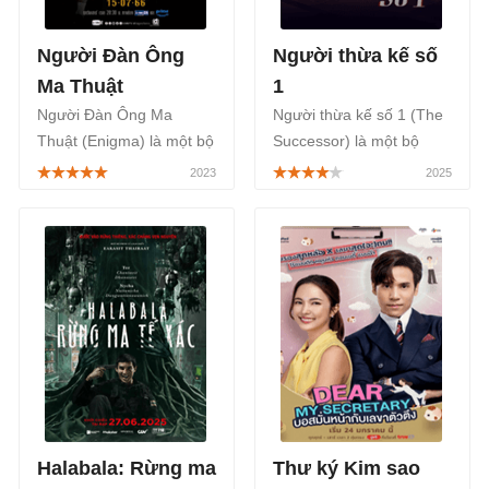
Người Đàn Ông
Người thừa kế số
Ma Thuật
1
Người Đàn Ông Ma
Người thừa kế số 1 (The
Thuật (Enigma) là một bộ
Successor) là một bộ
phim Thái Lan thuộc thể
phim Thái Lan thuộc thể
loại kinh dị, hành động,
loại tâm lý chủ đề cuộc
được phát sóng trên kênh
chiến trong gia tộc, thừa
truyền hình GMM 25 của
kế, quyền lực, được phát
Thái Lan, bắt đầu từ ngày
sóng chính thức trên FPT
15/07/2023.
Play, VieON bắt đầu từ
ngày 20/08/2025.
Halabala: Rừng ma
Thư ký Kim sao