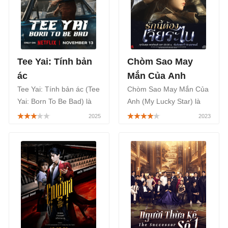
hình Thái Lan Channel 7
bất ngờ, lấy cảm hứng từ
bắt đầu từ ngày
chương trình phát thanh
18/03/2023.
Angkhan Khlumpong.
Tee Yai: Tính bản
Chòm Sao May
ác
Mắn Của Anh
Tee Yai: Tính bản ác (Tee
Chòm Sao May Mắn Của
Yai: Born To Be Bad) là
Anh (My Lucky Star) là
một bộ phim Thái Lan
một bộ phim truyền hình
thuộc thể loại hành động,
Thái Lan thuộc thể loại
hình sự, tập trung vào
tâm lý, tình cảm, được
việc tái hiện lại hồ sơ vụ
chính thức phát sóng vào
án của một tên trộm khét
ngày 19/04/2023 trên
tiếng, khám phá câu
kênh truyền hình One 31
chuyện về cuộc săn đuổi,
của Thái Lan và phát
tình bạn được phát sóng
song song trên ứng dụng
trên Netflix từ ngày
TV360.
13/11/2025.