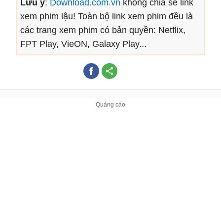
Lưu ý
:
Download.com.vn
không chia sẻ link
xem phim lậu! Toàn bộ link xem phim đều là
các trang xem phim có bản quyền: Netflix,
FPT Play, VieON, Galaxy Play...