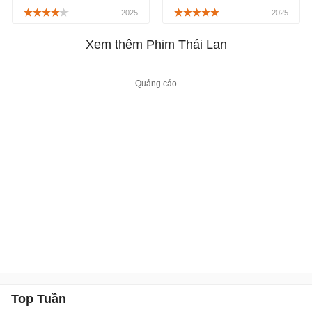
một bộ phim chiếu rạp
bộ phim kinh dị Thái Lan
Thái Lan thuộc thể loại
chiếu rạp của đạo diễn
kinh dị kết hợp hài hước,
Narit Yuvaboon, tiếp nối
Xem thêm Phim Thái Lan
lấy cảm hứng từ nghề
câu chuyện của gia đình
shipper, được công chiếu
Yak, được công chiếu
chính thức từ ngày
chính thức từ ngày
14/02/2025.
10/10/2025.
Top Tuần