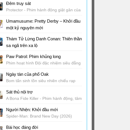
Đêm truy sát
Protector - Phim hành động giật gân của
Milla Jovovich
Umamusume: Pretty Derby – Khởi đầu
một kỷ nguyên mới
Phim anime phiêu lưu Nhật Bản chiếu
Thám Tử Lừng Danh Conan: Thiên thần
rạp
sa ngã trên xa lộ
Phim điện ảnh thứ 29 của Thám tử
Paw Patrol: Phim khủng long
Conan
Phim hoạt hình Đội đặc nhiệm siêu đẳng
2026
Ngày tàn của phố Oak
Bom tấn sinh tồn siêu nhiên chiếu rạp
14/8
Sát thủ nội trợ
A Bona Fide Killer - Phim hành động, tâm
lý Hàn Quốc
Người Nhện: Khởi đầu mới
Spider-Man: Brand New Day (2026)
chiếu rạp
Bài học đáng đời