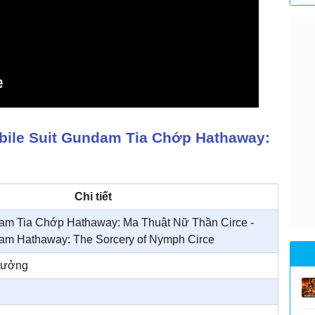
bile Suit Gundam Tia Chớp Hathaway:
Chi tiết
dam Tia Chớp Hathaway: Ma Thuật Nữ Thần Circe -
dam Hathaway: The Sorcery of Nymph Circe
 tưởng