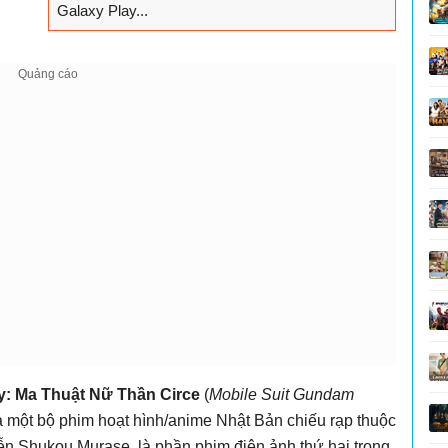
Galaxy Play...
: Ma Thuật Nữ Thần Circe
(
Mobile Suit Gundam
à một bộ phim hoạt hình/anime Nhật Bản chiếu rạp thuộc
iễn Shukou Murase, là phần phim điện ảnh thứ hai trong