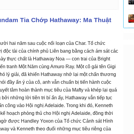
Gundam Tia Chớp Hathaway: Ma Thuật
ời hai năm sau cuộc nổi loạn của Char. Tổ chức
trị độc tài của chính phủ Liên bang bằng cách ám sát các
này thực chất là Hathaway Noa — con trai của Bright
ến tranh Một Năm cùng Amuro Ray. Một cô gái tên Gigi
hó lý giải, đã khiến Hathaway nhớ lại một chấn thương
 nói đầy ẩn ý của cô, anh vẫn chuẩn bị tiến hành cuộc
uyết tâm hoàn thành mục tiêu của Mafty và khép lại quá
bởi những lời tiên tri bí ẩn ấy, Hathaway vẫn tiếp tục
tấn công vào Hội nghị Adelaide. Trong khi đó, Kenneth
kế hoạch phòng thủ cho Hội nghị Adelaide, đồng thời
bất ngờ được Handley Yoxon của Tổ chức Cảnh sát Hình
haway và Kenneth theo đuổi những mục tiêu riêng của