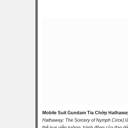
Mobile Suit Gundam Tia Chớp Hathaway
Hathaway: The Sorcery of Nymph Circe)
l
thể loại viễn tưởng, hành động của đạo d