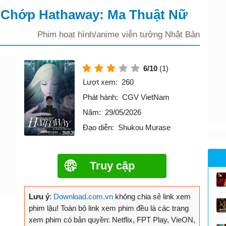
a Chớp Hathaway: Ma Thuật Nữ
Phim hoạt hình/anime viễn tưởng Nhật Bản
6/10
(1)
Lượt xem:
260
Phát hành:
CGV VietNam
Năm:
29/05/2026
Đạo diễn:
Shukou Murase
Truy cập
Lưu ý
:
Download.com.vn
không chia sẻ link xem
phim lậu! Toàn bộ link xem phim đều là các trang
xem phim có bản quyền: Netflix, FPT Play, VieON,