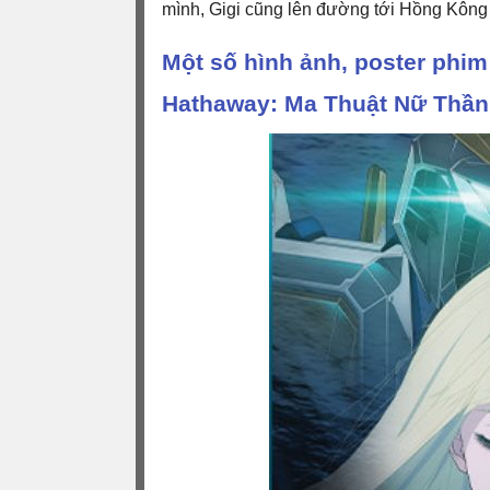
mình, Gigi cũng lên đường tới Hồng Kông 
Một số hình ảnh, poster phi
Hathaway: Ma Thuật Nữ Thần