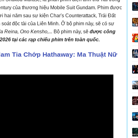
Century của thương hiệu Mobile Suit Gundam. Phim được
i hai năm sau sự kiện Char's Counterattack, Trái Đất
 soát độc tài của Liên Minh. Ở bộ phim này, sẽ có sự
a Reina, Ono Kensho,...
Bộ phim này, sẽ
được công
2026 tại các rạp chiếu phim trên toàn quốc.
ndam Tia Chớp Hathaway: Ma Thuật Nữ