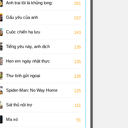
Anh trai tôi là khủng long:
261
Tương lai của quá khứ
Gấu yêu của anh
157
Cuộc chiến hạ lưu
143
Tiếng yêu này, anh dịch
135
được không?
Hẹn em ngày nhật thực
135
Thư tình gửi ngoại
126
Spider-Man: No Way Home
125
Sát thủ nội trợ
111
Ma xó
91