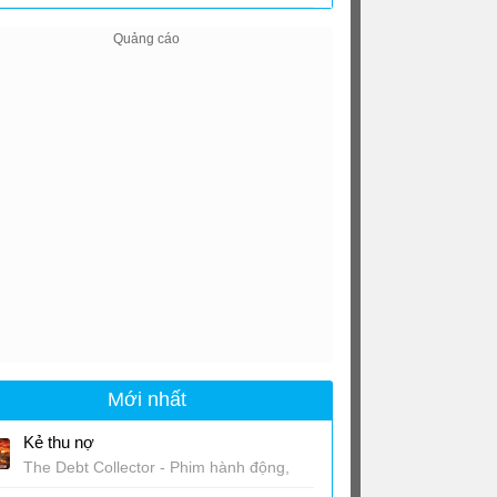
Mới nhất
Kẻ thu nợ
The Debt Collector - Phim hành động,
giật gân Thái Lan