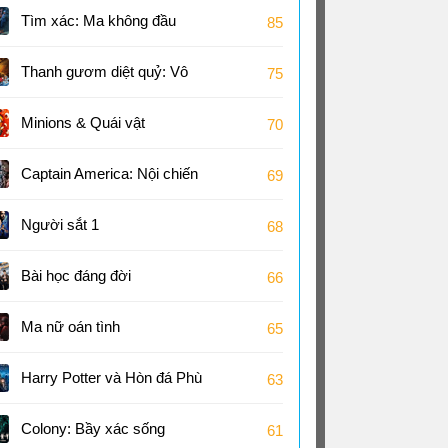
Tìm xác: Ma không đầu
85
Thanh gươm diệt quỷ: Vô
75
hạn thành
Minions & Quái vật
70
Captain America: Nội chiến
69
Siêu Anh Hùng
Người sắt 1
68
Bài học đáng đời
66
Ma nữ oán tình
65
Harry Potter và Hòn đá Phù
63
thủy
Colony: Bầy xác sống
61