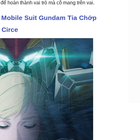
để hoàn thành vai trò mà cô mang trên vai.
m Mobile Suit Gundam Tia Chớp
 Circe