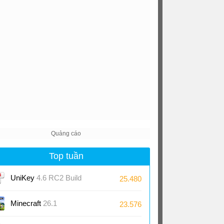
Top tuần
UniKey
4.6 RC2 Build
25.480
230919
Minecraft
26.1
23.576