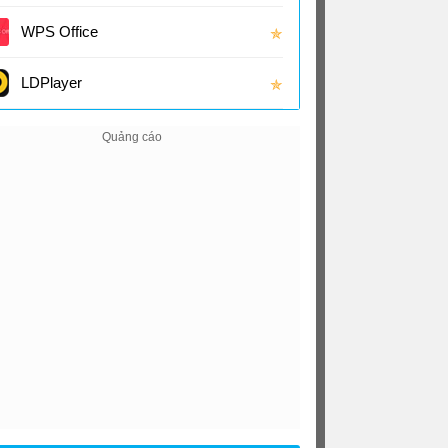
(16.0
WPS Office
✯
LDPlayer
✯