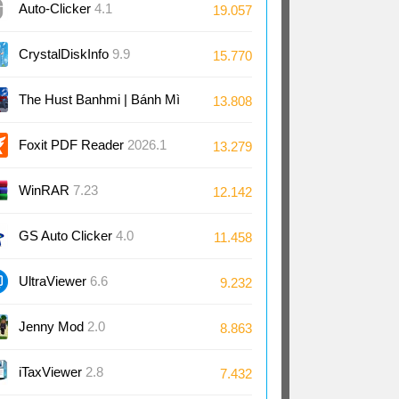
Auto-Clicker
4.1
19.057
CrystalDiskInfo
9.9
15.770
The Hust Banhmi | Bánh Mì
13.808
Bách Khoa
Foxit PDF Reader
2026.1
13.279
WinRAR
7.23
12.142
GS Auto Clicker
4.0
11.458
UltraViewer
6.6
9.232
Jenny Mod
2.0
8.863
iTaxViewer
2.8
7.432