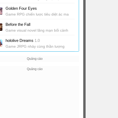
diệt alien
Golden Four Eyes
Game RPG chiến lược tiêu diệt ác ma
Before the Fall
Game visual novel lãng mạn bối cảnh
Hồng Kông
hololive Dreams
1.0
Game JRPG nhảy cùng thần tượng
hololive