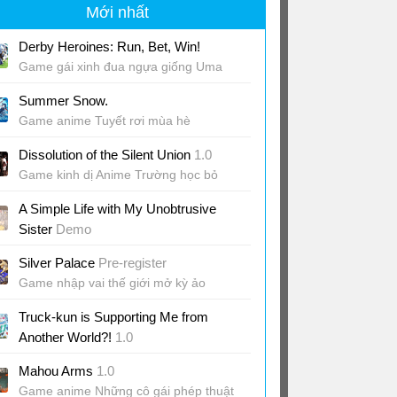
Mới nhất
Derby Heroines: Run, Bet, Win!
Game gái xinh đua ngựa giống Uma
Musume
Summer Snow.
Game anime Tuyết rơi mùa hè
Dissolution of the Silent Union
1.0
Game kinh dị Anime Trường học bỏ
hoang
A Simple Life with My Unobtrusive
Sister
Demo
Game cuộc sống anh trai em gái
Silver Palace
Pre-register
Game nhập vai thế giới mở kỳ ảo
Truck-kun is Supporting Me from
Another World?!
1.0
Game lái xe giao hàng quậy banh thành
Mahou Arms
1.0
phố
Game anime Những cô gái phép thuật