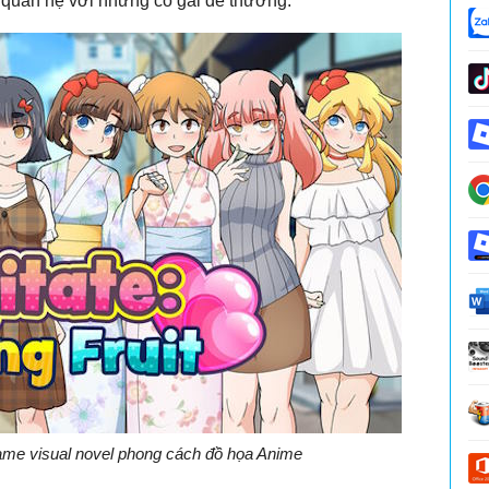
ối quan hệ với những cô gái dễ thương.
 game visual novel phong cách đồ họa Anime