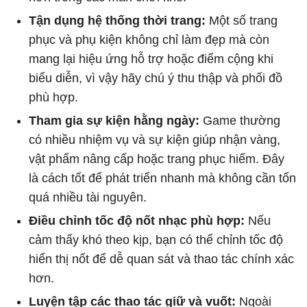
Tận dụng hệ thống thời trang:
Một số trang
phục và phụ kiện không chỉ làm đẹp mà còn
mang lại hiệu ứng hỗ trợ hoặc điểm cộng khi
biểu diễn, vì vậy hãy chú ý thu thập và phối đồ
phù hợp.
Tham gia sự kiện hằng ngày:
Game thường
có nhiều nhiệm vụ và sự kiện giúp nhận vàng,
vật phẩm nâng cấp hoặc trang phục hiếm. Đây
là cách tốt để phát triển nhanh mà không cần tốn
quá nhiều tài nguyên.
Điều chỉnh tốc độ nốt nhạc phù hợp:
Nếu
cảm thấy khó theo kịp, bạn có thể chỉnh tốc độ
hiển thị nốt để dễ quan sát và thao tác chính xác
hơn.
Luyện tập các thao tác giữ và vuốt:
Ngoài