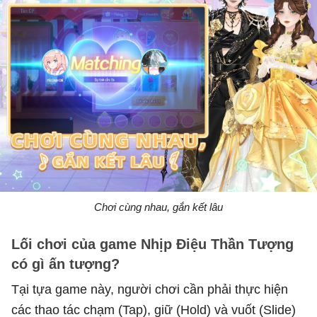
Chơi cùng nhau, gắn kết lâu
Lối chơi của game Nhịp Điệu Thần Tượng
có gì ấn tượng?
Tại tựa game này, người chơi cần phải thực hiện
các thao tác chạm (Tap), giữ (Hold) và vuốt (Slide)