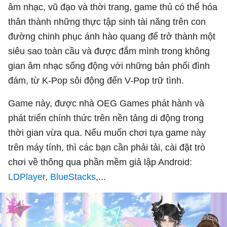
âm nhạc, vũ đạo và thời trang, game thủ có thể hóa
thân thành những thực tập sinh tài năng trên con
đường chinh phục ánh hào quang để trở thành một
siêu sao toàn cầu và được đắm mình trong không
gian âm nhạc sống động với những bản phối đình
đám, từ K-Pop sôi động đến V-Pop trữ tình.
Game này, được nhà OEG Games phát hành và
phát triển chính thức trên nền tảng di động trong
thời gian vừa qua. Nếu muốn chơi tựa game này
trên máy tính, thì các bạn cần phải tải, cài đặt trò
chơi về thông qua phần mềm giả lập Android:
LDPlayer
,
BlueStacks
,...