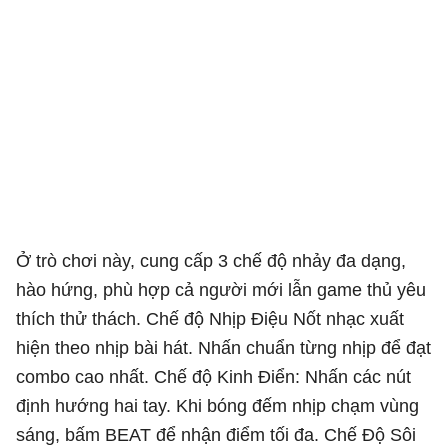
Ở trò chơi này, cung cấp 3 chế độ nhảy đa dạng,
hào hứng, phù hợp cả người mới lẫn game thủ yêu
thích thử thách. Chế độ Nhịp Điệu Nốt nhạc xuất
hiện theo nhịp bài hát. Nhấn chuẩn từng nhịp để đạt
combo cao nhất. Chế độ Kinh Điển: Nhấn các nút
định hướng hai tay. Khi bóng đếm nhịp chạm vùng
sáng, bấm BEAT để nhận điểm tối đa. Chế Độ Sôi