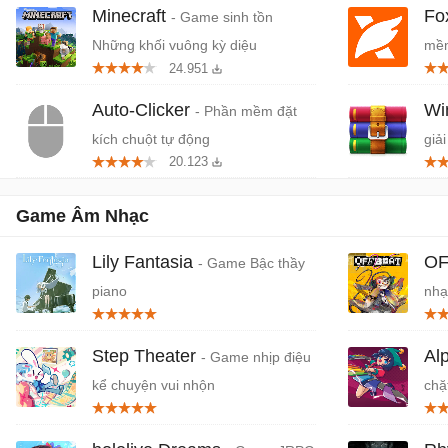
Minecraft
Fo
- Game sinh tồn
Những khối vuông kỳ diệu
mềm
24.951
miễ
Auto-Clicker
W
- Phần mềm đặt
kích chuột tự động
giải
20.123
Game Âm Nhạc
Lily Fantasia
O
- Game Bậc thầy
piano
nhạ
Step Theater
Al
- Game nhịp điệu
kể chuyện vui nhộn
chặ