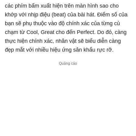
các phím bấm xuất hiện trên màn hình sao cho
khớp với nhịp điệu (beat) của bài hát. Điểm số của
bạn sẽ phụ thuộc vào độ chính xác của từng cú
chạm từ Cool, Great cho đến Perfect. Do đó, càng
thực hiện chính xác, nhân vật sẽ biểu diễn càng
đẹp mắt với nhiều hiệu ứng sân khấu rực rỡ.