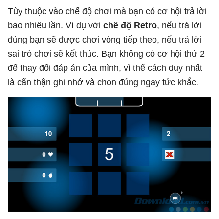
Tùy thuộc vào chế độ chơi mà bạn có cơ hội trả lời
bao nhiêu lần. Ví dụ với
chế độ Retro
, nếu trả lời
đúng bạn sẽ được chơi vòng tiếp theo, nếu trả lời
sai trò chơi sẽ kết thúc. Bạn không có cơ hội thứ 2
để thay đổi đáp án của mình, vì thế cách duy nhất
là cẩn thận ghi nhớ và chọn đúng ngay tức khắc.