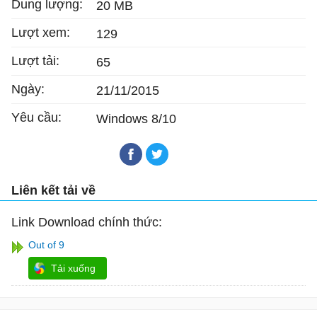
Dung lượng:
20 MB
Lượt xem:
129
Lượt tải:
65
Ngày:
21/11/2015
Yêu cầu:
Windows 8/10
Liên kết tải về
Link Download chính thức:
Out of 9
Tải xuống