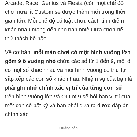
Arcade, Race, Genius và Fiesta (còn một chế độ
chơi nữa là Custom sẽ được thêm mới trong thời
gian tới). Mỗi chế độ có luật chơi, cách tính điểm
khác nhau mang đến cho bạn nhiều lựa chọn để
thử thách bộ não.
Về cơ bản,
mỗi màn chơi có một hình vuông lớn
gồm 9 ô vuông nhỏ
chứa các số từ 1 đến 9, mỗi ô
có một số khác nhau và mỗi hình vuông có thứ tự
sắp xếp các con số khác nhau. Nhiệm vụ của bạn là
phải
ghi nhớ chính xác vị trí của từng con số
trên hình vuông lớn và Out of 9 sẽ hỏi bạn vị trí của
một con số bất kỳ và bạn phải đưa ra được đáp án
chính xác.