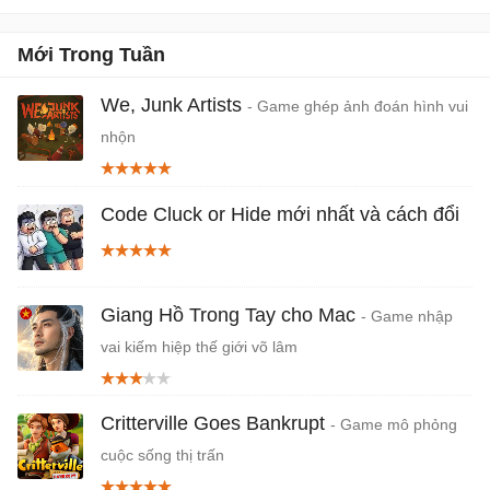
picture puzzle phonics là
phần mềm giáo dục giúp
Mới Trong Tuần
trẻ mầm non và mẫu giáo
học bảng chữ cái tiếng
We, Junk Artists
- Game ghép ảnh đoán hình vui
Anh với các âm tiết và
nhộn
120 từ dễ hiểu trong môi
trường hoc tập vui nhộn
và tương tác, giúp bé tiếp
Code Cluck or Hide mới nhất và cách đổi
thu tự nhiên, nhớ lâu hơn
và phát triển khả năng
ngôn ngữ tốt hơn.
Giang Hồ Trong Tay cho Mac
- Game nhập
vai kiếm hiệp thế giới võ lâm
Critterville Goes Bankrupt
- Game mô phỏng
cuộc sống thị trấn