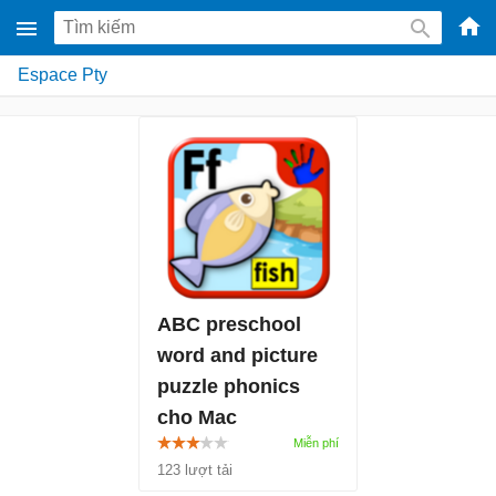
-
Espace Pty
Phầ
mềm
gam
miễ
phí
cho
Win
Mac
ABC preschool
iOS,
word and picture
Andr
puzzle phonics
cho Mac
1.4
123 lượt tải
ABC preschool word and