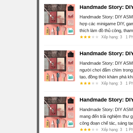
Handmade Story: DI
Handmade Story: DIY ASMR
hợp các minigame DIY, gam
thích làm đồ thủ công, tha
Xếp hạng: 3
1 P
Handmade Story: D
Handmade Story: DIY ASM
người chơi đắm chìm trong 
tạo, đồng thời khám phá khí
nghiệm hiệu ứng thư giãn
Xếp hạng: 3
1 P
Handmade Story: DI
Handmade Story: DIY ASM
mang đến trải nghiệm thư g
công đoạn chế tác, sáng tạo
nên những khoảnh khắc thư
Xếp hạng: 3
1 P