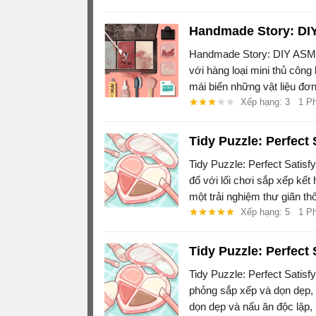
Handmade Story: DI
Handmade Story: DIY ASMR
với hàng loại mini thủ côn
mái biến những vật liệu đơ
đẹp, từ việc sắp xếp và tran
Xếp hạng: 3
1 P
Tidy Puzzle: Perfect
Tidy Puzzle: Perfect Satis
đố với lối chơi sắp xếp kế
một trải nghiệm thư giãn t
không gian và phân loại đồ 
Xếp hạng: 5
1 P
Tidy Puzzle: Perfect 
Tidy Puzzle: Perfect Satisf
phỏng sắp xếp và dọn dẹp,
dọn dẹp và nấu ăn độc lập,