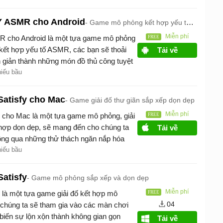
Y ASMR cho Android
Game mô phỏng kết hợp yếu tố ASMR
Miễn phí
 cho Android là một tựa game mô phỏng
g kết hợp yếu tố ASMR, các bạn sẽ thoải
Tải về
n giản thành những món đồ thủ công tuyệt
g trí đến các dự án DIY chi tiết.
hiếu bầu
 Satisfy cho Mac
Game giải đố thư giãn sắp xếp dọn dẹp
Miễn phí
fy cho Mac là một tựa game mô phỏng, giải
t hợp dọn dẹp, sẽ mang đến cho chúng ta
Tải về
hông qua những thử thách ngăn nắp hóa
vật.
hiếu bầu
Satisfy
Game mô phỏng sắp xếp và dọn dẹp
Miễn phí
y là một tựa game giải đố kết hợp mô
04
 chúng ta sẽ tham gia vào các màn chơi
 biến sự lộn xộn thành không gian gọn
Tải về