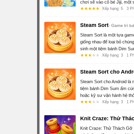
chơi sẽ vào cô bé Jiji, một
thành ngôi sao Mukbang nổi
Xếp hạng: 5
3 P
Steam Sort
Game trí tu
Steam Sort là một tựa game
giống nhau để loại bỏ chúng
sinh một tiệm bánh Dim Sum
Xếp hạng: 3
1 P
Steam Sort cho Andr
Steam Sort cho Android là 
tiệm bánh Dim Sum ấm cúng
hoặc kỹ sư vận hành hệ thố
hàng hóa.
Xếp hạng: 3
1 P
Knit Craze: Thử Thá
Knit Craze: Thử Thách Gỡ 