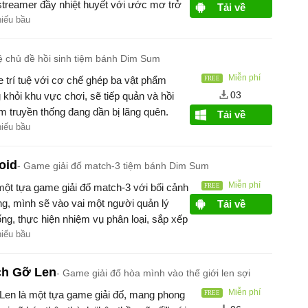
 streamer đầy nhiệt huyết với ước mơ trở
Tải về
 tiếng.
hiếu bầu
ệ chủ đề hồi sinh tiệm bánh Dim Sum
Miễn phí
 trí tuệ với cơ chế ghép ba vật phẩm
03
 khỏi khu vực chơi, sẽ tiếp quản và hồi
 truyền thống đang dần bị lãng quên.
Tải về
hiếu bầu
oid
Game giải đố match-3 tiệm bánh Dim Sum
Miễn phí
một tựa game giải đố match-3 với bối cảnh
, mình sẽ vào vai một người quản lý
Tải về
ng, thực hiện nhiệm vụ phân loại, sắp xếp
hiếu bầu
ch Gỡ Len
Game giải đố hòa mình vào thế giới len sợi
Miễn phí
Len là một tựa game giải đố, mang phong