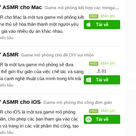
Y ASMR cho Mac
Game mô phỏng kết hợp các minigame DIY
Miễn phí
 cho Mac là một tựa game mô phỏng kết
e thủ sẽ hóa thân thành một người yêu
Tải về
m gia vào nhiều dự án khác nhau.
hiếu bầu
IY ASMR
Game mô phỏng chủ đề DIY vui nhộn
Miễn phí
R là một tựa game mô phỏng sẽ đưa
01
thế giới thư giãn của việc chế tác và sáng
a cạnh nghệ thuật của mình trong khi trải
Tải về
 của âm thanh ASMR.
hiếu bầu
Y ASMR cho iOS
Game mô phỏng thủ công đơn giản
Miễn phí
R cho iOS là một tựa game mô phỏng
iãn, cho phép các bạn tham gia vào các
Tải về
 và trang trí các vật phẩm thủ công, tạo
 thái và thỏa mãn.
hiếu bầu