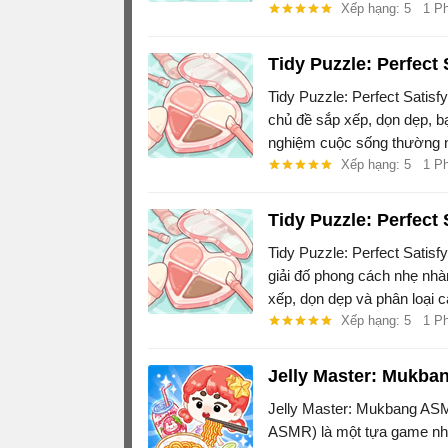
gàng hoàn hảo theo tốc độ 
Xếp hạng: 5
1 P
Tidy Puzzle: Perfect 
Tidy Puzzle: Perfect Satisf
chủ đề sắp xếp, dọn dẹp, bạ
nghiệm cuộc sống thường n
nắp.
Xếp hạng: 5
1 P
Tidy Puzzle: Perfect
Tidy Puzzle: Perfect Satis
giải đố phong cách nhẹ nhàn
xếp, dọn dẹp và phân loại 
hàng ngày.
Xếp hạng: 5
1 P
Jelly Master: Mukba
Jelly Master: Mukbang AS
ASMR) là một tựa game nh