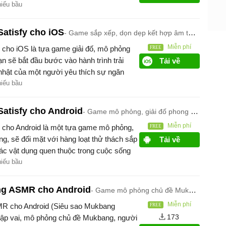
của riêng mình.
hiếu bầu
Satisfy cho iOS
Game sắp xếp, dọn dẹp kết hợp âm thanh ASMR
Miễn phí
y cho iOS là tựa game giải đố, mô phỏng
n sẽ bắt đầu bước vào hành trình trải
Tải về
hật của một người yêu thích sự ngăn
hiếu bầu
 Satisfy cho Android
Game mô phỏng, giải đố phong cách nhẹ nhàng
Miễn phí
fy cho Android là một tựa game mô phỏng,
g, sẽ đối mặt với hàng loạt thử thách sắp
Tải về
các vật dụng quen thuộc trong cuộc sống
hiếu bầu
ng ASMR cho Android
Game mô phỏng chủ đề Mukbang
Miễn phí
MR cho Android (Siêu sao Mukbang
173
ập vai, mô phỏng chủ đề Mukbang, người