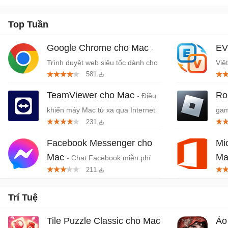
Top Tuần
Google Chrome cho Mac
EV
-
Trình duyệt web siêu tốc dành cho
Việ
581
Mac
TeamViewer cho Mac
Ro
- Điều
khiển máy Mac từ xa qua Internet
gam
231
Facebook Messenger cho
Mi
Mac
M
- Chat Facebook miễn phí
211
trên MacBook
Off
Trí Tuệ
Tile Puzzle Classic cho Mac
Áo