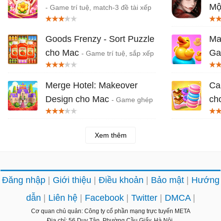
Mộ
- Game trí tuệ, match-3 đề tài xếp
gạch
kin
Goods Frenzy - Sort Puzzle
Ma
cho Mac
Ga
- Game trí tuệ, sắp xếp
hàng hóa
ghé
Merge Hotel: Makeover
Ca
Design cho Mac
ch
- Game ghép
vật phẩm (merge), cải tạo khách
bán
sạn
Xem thêm
Đăng nhập
Giới thiệu
Điều khoản
Bảo mật
Hướng
dẫn
Liên hệ
Facebook
Twitter
DMCA
Cơ quan chủ quản: Công ty cổ phần mạng trực tuyến META
Địa chỉ: 56 Duy Tân, Phường Cầu Giấy, Hà Nội.