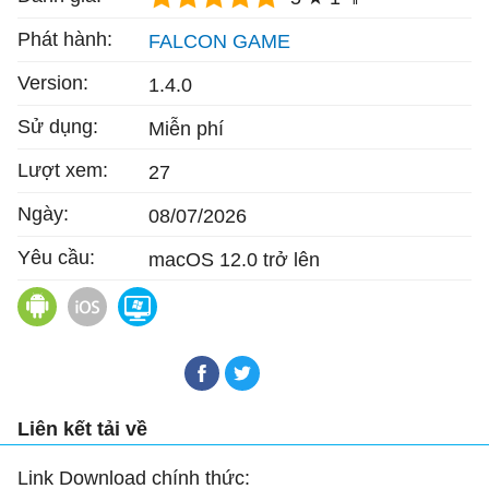
Phát hành:
FALCON GAME
Version:
1.4.0
Sử dụng:
Miễn phí
Lượt xem:
27
Ngày:
08/07/2026
Yêu cầu:
macOS 12.0 trở lên
Tidy Puzzle: Perfect Satisfy cho Android
Tidy Puzzle: Perfect Satisfy cho iOS
Tidy Puzzle: Perfect Satisfy
Liên kết tải về
Link Download chính thức: