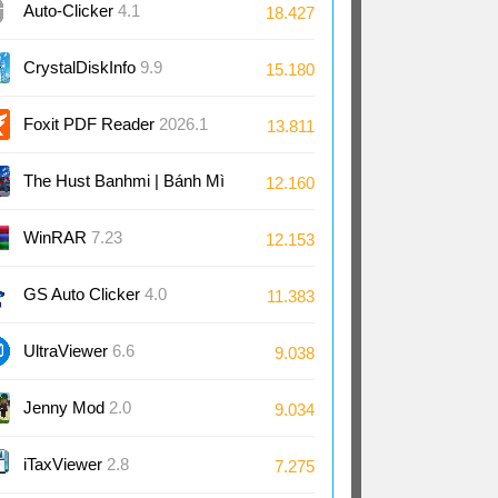
Auto-Clicker
4.1
18.427
CrystalDiskInfo
9.9
15.180
Foxit PDF Reader
2026.1
13.811
The Hust Banhmi | Bánh Mì
12.160
Bách Khoa
WinRAR
7.23
12.153
GS Auto Clicker
4.0
11.383
UltraViewer
6.6
9.038
Jenny Mod
2.0
9.034
iTaxViewer
2.8
7.275