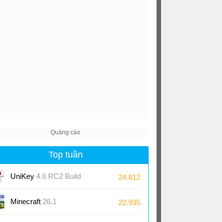
Top tuần
UniKey
4.6 RC2 Build
24.812
230919
Minecraft
26.1
22.935