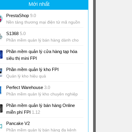
Mới nhất
PrestaShop
9.0
Nền tảng thương mại điện tử mã nguồn
mở miễn phí
S1368
5.0
Phần mềm quản lý bán hàng dành cho
"hai lúa"
Phần mềm quản lý cửa hàng tạp hóa
siêu thị mini FPI
Quản lý siêu thị mini hiệu quả
Phần mềm quản lý kho FPI
Quản lý kho hiệu quả
Perfect Warehouse
3.0
Phần mềm quản lý kho chuyên nghiệp
Phần mềm quản lý bán hàng Online
miễn phí FPI
1.12
Quản lý bán hàng hiệu quả
Pancake V2
Phần mềm quản lý bán hàng đa kênh