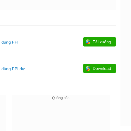
Tải xuống
u dùng FPI
Download
u dùng FPI dự