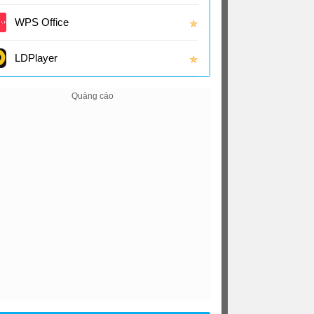
(16.0
WPS Office
✯
LDPlayer
✯