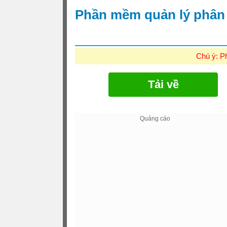
Phần mềm quản lý phân 
Chú ý: P
Tải về