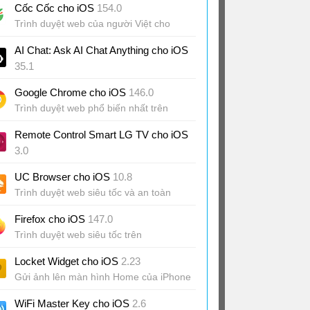
Cốc Cốc cho iOS
154.0
Trình duyệt web của người Việt cho
iPhone
AI Chat: Ask AI Chat Anything cho iOS
35.1
Ứng dụng trợ lý AI linh hoạt
Google Chrome cho iOS
146.0
Trình duyệt web phổ biến nhất trên
iPhone/iPad
Remote Control Smart LG TV cho iOS
3.0
Điều khiển TV từ xa bằng
UC Browser cho iOS
10.8
iPhone/iPad/Apple Watch
Trình duyệt web siêu tốc và an toàn
Firefox cho iOS
147.0
Trình duyệt web siêu tốc trên
iPhone/iPad
Locket Widget cho iOS
2.23
Gửi ảnh lên màn hình Home của iPhone
WiFi Master Key cho iOS
2.6