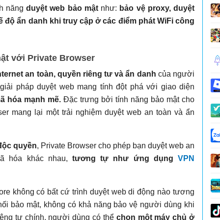
nh năng
duyệt web bảo mật
như:
bảo vệ proxy, duyệt
ế độ ẩn danh khi truy cập ở các điểm phát WiFi công
ật với Private Browser
nternet an toàn, quyền riêng tư và ẩn danh
của người
 giải pháp duyệt web mang tính đột phá với giao diện
ã hóa mạnh mẽ.
Đặc trưng bởi tính năng bảo mật cho
wser mang lại một trải nghiệm duyệt web an toàn và ẩn
độc quyền
, Private Browser cho phép bạn duyệt web an
mã hóa khác nhau,
tương tự như ứng dụng
VPN
re không có bất cứ trình duyệt web di động nào tương
nối bảo mật, không có khả năng bảo vệ người dùng khi
êng tư chính, người dùng có thể
chọn một máy chủ ở