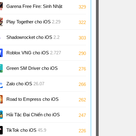
Garena Free Fire: Sinh Nhật
329
9 Tuổi cho iOS
1.126
Play Together cho iOS
2.29
322
Shadowrocket cho iOS
2.2
303
Roblox VNG cho iOS
2.727
290
Green SM Driver cho iOS
276
3.10
Zalo cho iOS
26.07
266
Road to Empress cho iOS
262
2.0
Hải Tặc Đại Chiến cho iOS
247
TikTok cho iOS
45.9
226