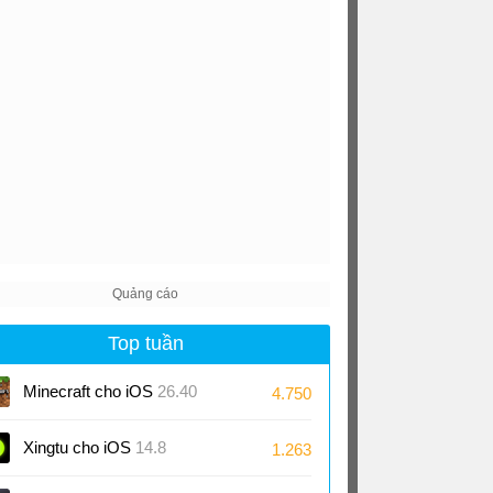
Top tuần
Minecraft cho iOS
26.40
4.750
Xingtu cho iOS
14.8
1.263