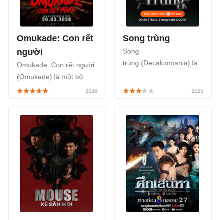
Pla, TV360 từ ngày
16/03/2026.
Omukade: Con rết
Song trùng
người
Song
trùng (Decalcomania) là
Omukade: Con rết người
một bộ phim Thái Lan
(Omukade) là một bộ
hợp tác với Singapore
phim điện ảnh Thái Lan
thuộc thể loại tâm lý kết
thuộc thể loại kinh dị, giật
hợp yếu tố siêu nhiên,
gân, lấy bối cảnh Thế
được phát sóng chính
chiến II khi Nhật Bản
thức trên FPT Play, bắt
chiếm đóng Thái Lan,
đầu từ ngày 27/10/2025.
được công chiếu chính
thức bắt đầu từ ngày
20/03/2026.