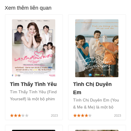
Xem thêm liên quan
Tìm Thấy Tình Yêu
Tình Chị Duyên
Tìm Thấy Tình Yêu (Find
Em
Yourself) là một bộ phim
Tình Chị Duyên Em (You
Thái Lan thuộc thể loại
& Me & Me) là một bộ
tâm lý, tình cảm được
phim chiếu rạp Thái Lan
chuyển thể, remake lại bộ
thuộc thể loại hài hước,
phim Trạm Kế Tiếp Là
tâm lý tình cảm, sẽ chính