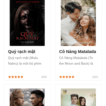
Hạnh Phúc, sẽ phát sóng
thức được công chiếu tại
vào lúc 21h Thứ 2, Thứ 3
các rạp chiếu phim trên
hàng tuần trên VieOn,
toàn quốc bắt đầu từ
FPT Play bắt đầu từ ngày
ngày 07/04/2023.
18/12/2023.
Quỷ rạch mặt
Cô Nàng Matalada
Quỷ rạch mặt (Mulu
Cô Nàng Matalada (To
Nakru) là một bộ phim
the Moon and Back) là
chiếu rạp Thái Lan thuộc
một bộ phim Thái Lan
thể loại kinh dị, giật gân
thuộc thể loại tâm lý tình
của đạo diễn Sueb
cảm, xen lẫn nhiều tính
Boonsong Nakphoo và
tiết hài hước, xoay quanh
được công chiếu chính
câu chuyện về tình yêu
thức bắt đầu từ ngày
và cuộc sống, mang đến
13/06/2025 tại các rạp
những giây phút thú vị.