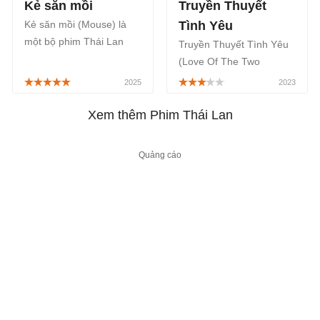
Kẻ săn mồi
Truyền Thuyết
Kẻ săn mồi (Mouse) là
Tình Yêu
một bộ phim Thái Lan
Truyền Thuyết Tình Yêu
thuộc thể loại tâm lý,
(Love Of The Two
hành động, hình sự,
Realms) là một bộ phim
được remake lại bộ phim
cổ trang Thái Lan thuộc
cùng tên đình đám của
thể loại thần thoại, phiêu
Xem thêm Phim Thái Lan
Hàn Quốc, sẽ phát sóng
lưu hành động, đang
chính thức trên VieON,
được phát sóng trên ứng
FPT Play bắt đầu từ ngày
dụng FPT Play bắt đầu từ
01/08/2025.
ngày 17/03/2023.