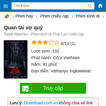
-
Phim hay
Phim chiếu rạp
Phim Kinh dị
Phầ
mềm
Quan tài vợ quỷ
gam
Tomb Watcher - Phim kịnh dị Thái Lan chiếu rạp
miễ
6/10
(1)
phí
Lượt xem:
132
cho
Phát hành:
CGV VietNam
Win
Năm:
91 phút
Mac
Đạo diễn:
Vathanyu Ingkawiwat
iOS,
Andr
Truy cập
Lưu ý
:
Download.com.vn
không chia sẻ link