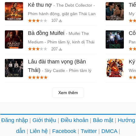
Kẻ thu nợ
Ti
- The Debt Collector -
Phim hành động, giật gân Thái Lan
My 
107
tìn
Bà đồng Muifei
Cô
- Muifei The
Medium - Phim tâm lý, kinh dị Thái
Par
207
Lan
Thá
Lâu đài tham vọng (Bản
Ký
Thái)
- Sky Castle - Phim tâm lý
Win
chủ đề học đường Thái Lan
Lan
Xem thêm
Đăng nhập
Giới thiệu
Điều khoản
Bảo mật
Hướng
dẫn
Liên hệ
Facebook
Twitter
DMCA