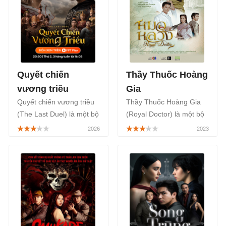
chiếu phim trên toàn
quốc.
Quyết chiến
Thầy Thuốc Hoàng
vương triều
Gia
Quyết chiến vương triều
Thầy Thuốc Hoàng Gia
(The Last Duel) là một bộ
(Royal Doctor) là một bộ
phim Thái Lan cổ trang
phim cổ trang Thái Lan
thuộc thể loại tam ý,
thuộc thể loại tâm lý, tình
chính kịch, lấy bối cảnh
cảm, kết hợp với nhiều
Ayutthaya thất thủ dưới
pha hài hước, được phát
tay quân Hongsawadi,
sóng chính thức trên
đặt các nhân vật vào
kênh truyền hình CH3
hoàn cảnh chiến tranh và
của Thái Lan, bắt đầu từ
âm mưu chính trị khốc
ngày 21/03/2023.
liệt, phát sóng trên FPT