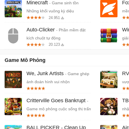
Minecraft
Fo
- Game sinh tồn
Những khối vuông kỳ diệu
mềm
24.951
miễ
Auto-Clicker
W
- Phần mềm đặt
kích chuột tự động
giải
20.123
Game Mô Phỏng
We, Junk Artists
RV
- Game ghép
ảnh đoán hình vui nhộn
vượ
Critterville Goes Bankrupt
TB
-
Game mô phỏng cuộc sống thị trấn
nhậ
BALL PICKER - Clean Up
Ai