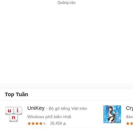
Top Tuần
UniKey
Cr
- Bộ gõ tiếng Việt trên
Windows phổ biến nhất
đán
26.459
cứn