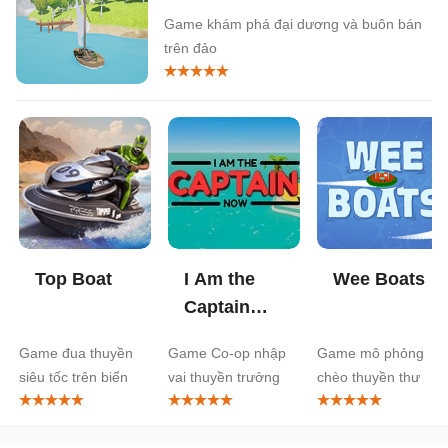
Game khám phá đại dương và buôn bán
trên đảo
Top Boat
I Am the
Wee Boats
Captain
Now
Game đua thuyền
Game Co-op nhập
Game mô phỏng
siêu tốc trên biển
vai thuyền trưởng
chèo thuyền thư
vui nhộn
giãn