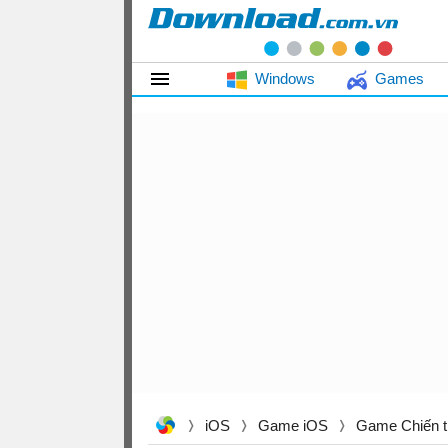
Windows
Games
iOS
Game iOS
Game Chiến t