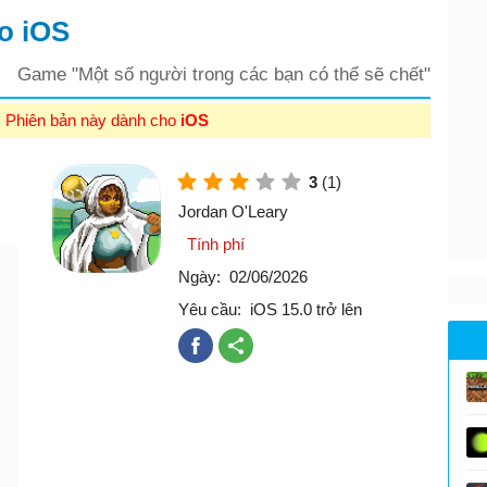
o iOS
Game "Một số người trong các bạn có thể sẽ chết"
: Phiên bản này dành cho
iOS
3
(1)
Jordan O'Leary
Tính phí
Ngày:
02/06/2026
Yêu cầu:
iOS 15.0 trở lên