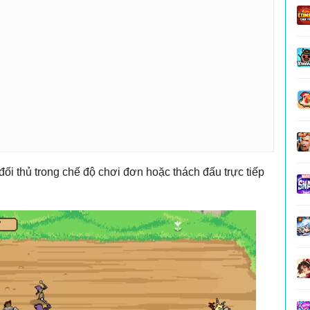
ối thủ trong chế độ chơi đơn hoặc thách đấu trực tiếp