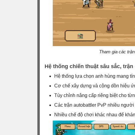
Tham gia các trận
Hệ thống chiến thuật sâu sắc, trận
Hệ thống lựa chọn anh hùng mang tín
Cơ chế xây dựng và cộng dồn hiệu ứ
Tùy chỉnh nâng cấp riêng biệt cho từ
Các trận autobattler PvP nhiều người
Nhiều chế độ chơi khác nhau để khá