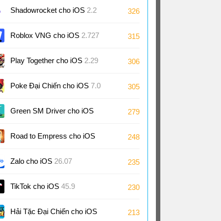
9 Tuổi cho iOS
1.126
Shadowrocket cho iOS
2.2
326
Roblox VNG cho iOS
2.727
315
Play Together cho iOS
2.29
306
Poke Đại Chiến cho iOS
7.0
305
Green SM Driver cho iOS
279
3.10
Road to Empress cho iOS
248
2.0
Zalo cho iOS
26.07
235
TikTok cho iOS
45.9
230
Hải Tặc Đại Chiến cho iOS
213