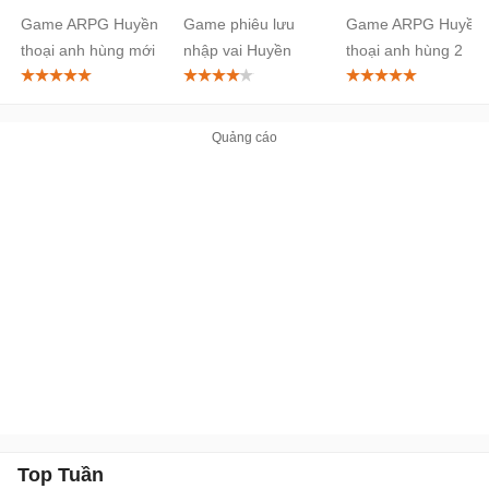
Heroes:
Heroes:
Heroes:
Game ARPG Huyền
Game phiêu lưu
Game ARPG Huyền
Kuro no
Trails of
Trails of
thoại anh hùng mới
nhập vai Huyền
thoại anh hùng 2
Kiseki
Cold Steel
Cold Steel
thoại anh hùng
II
Top Tuần