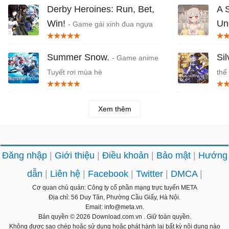
Derby Heroines: Run, Bet,
A 
Win!
Un
- Game gái xinh đua ngựa
giống Uma Musume
cuộ
Summer Snow.
Si
- Game anime
Tuyết rơi mùa hè
thế
Xem thêm
Đăng nhập
Giới thiệu
Điều khoản
Bảo mật
Hướng
dẫn
Liên hệ
Facebook
Twitter
DMCA
Cơ quan chủ quản: Công ty cổ phần mạng trực tuyến META
Địa chỉ: 56 Duy Tân, Phường Cầu Giấy, Hà Nội.
Email: info@meta.vn.
Bản quyền © 2026
Download.com.vn
. Giữ toàn quyền.
Không được sao chép hoặc sử dụng hoặc phát hành lại bất kỳ nội dung nào