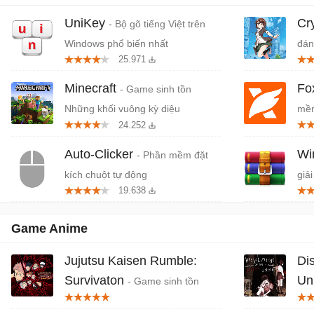
UniKey
Cr
- Bộ gõ tiếng Việt trên
Windows phổ biến nhất
đán
25.971
cứn
Minecraft
Fo
- Game sinh tồn
Những khối vuông kỳ diệu
mềm
24.252
miễ
Auto-Clicker
W
- Phần mềm đặt
kích chuột tự động
giải
19.638
Game Anime
Jujutsu Kaisen Rumble:
Dis
Survivaton
Un
- Game sinh tồn
Jujutsu Kaisen x Vampire Survivors
Trư