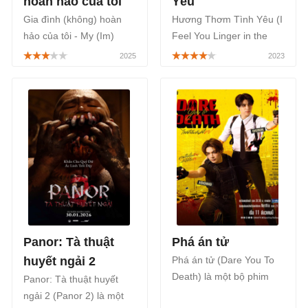
hoàn hảo của tôi
Yêu
Gia đình (không) hoàn
Hương Thơm Tình Yêu (I
hảo của tôi - My (Im)
Feel You Linger in the
Perfect Family là một bộ
Air) là một bộ phim Thái
phim Thái Lan thuộc thể
Lan thuộc thể loại tâm lý,
loại tâm lý, tình cảm gia
tình cảm đam mỹ, được
đình mang đến câu
phát sóng trên ứng dụng
chuyện đầy kịch tính về
Youku bắt đầu từ ngày
một gia tộc khách sạn
18/08/2023.
giàu có, được phát sóng
trên Netflix, từ ngày
29/07/2025.
Panor: Tà thuật
Phá án tử
huyết ngải 2
Phá án tử (Dare You To
Death) là một bộ phim
Panor: Tà thuật huyết
Thái Lan thuộc thể loại
ngải 2 (Panor 2) là một