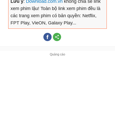
Lưu ý
:
Download.com.vn
không chia sẻ link
xem phim lậu! Toàn bộ link xem phim đều là
các trang xem phim có bản quyền: Netflix,
FPT Play, VieON, Galaxy Play...