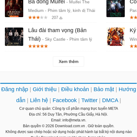
Bà đồng Muifei
Cô
- Muifei The
Medium - Phim tâm lý, kinh dị Thái
Par
207
Lan
Thá
Lâu đài tham vọng (Bản
Ký
Thái)
- Sky Castle - Phim tâm lý
Win
chủ đề học đường Thái Lan
Lan
Xem thêm
Đăng nhập
Giới thiệu
Điều khoản
Bảo mật
Hướng
dẫn
Liên hệ
Facebook
Twitter
DMCA
Cơ quan chủ quản: Công ty cổ phần mạng trực tuyến META
Địa chỉ: 56 Duy Tân, Phường Cầu Giấy, Hà Nội.
Email: info@meta.vn.
Bản quyền © 2026
Download.com.vn
. Giữ toàn quyền.
Không được sao chép hoặc sử dụng hoặc phát hành lại bất kỳ nội dung nào