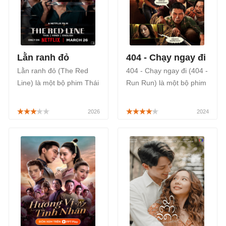
ngày 10/05/2025.
Lằn ranh đỏ
404 - Chạy ngay đi
Lằn ranh đỏ (The Red
404 - Chạy ngay đi (404 -
Line) là một bộ phim Thái
Run Run) là một bộ phim
Lan thuộc thể loại tâm lý,
chiếu rạp Thái Lan thuộc
kịch tính, giật gân, xoay
thể loại hài, kinh dị với sự
quanh những nạn nhân
tham gia lồng tiếng của
của các vụ lừa đảo quyết
diễn viên Lê Dương Bảo
tâm giành lại cuộc đời
Lâm và Diệp Bảo Ngọc,
mình, được phát sóng
được phát sóng trên
chính thức trên Netflix bắt
Galaxy Play.
đầu từ ngày 26/03/2026.