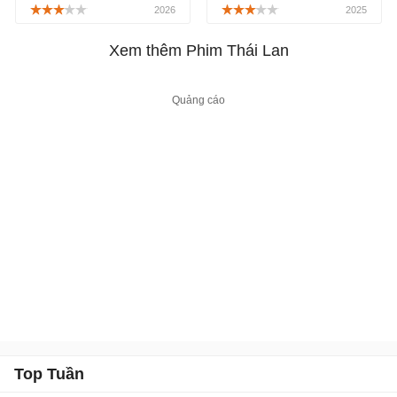
hành động, trinh thám
bộ phim điện ảnh Thái
giật gân, xoay quanh một
Lan thuộc thể loại kinh dị,
chuỗi án mạng liên quan
giật gân, khám phá sâu
Xem thêm Phim Thái Lan
đến trò chơi "Thách hay
sắc về nguồn gốc đen tối
Thật", được phát sóng
của Panor, được công
chính thức trên Netflix,
chiếu chính thức từ ngày
bắt đầu từ ngày
30/01/2026.
18/12/2025.
Top Tuần