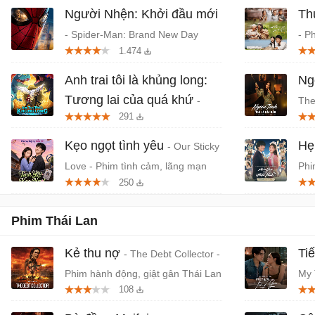
Người Nhện: Khởi đầu mới
Th
- Spider-Man: Brand New Day
- P
1.474
(2026) chiếu rạp
Tru
Anh trai tôi là khủng long:
Ngo
Tương lai của quá khứ
-
The
291
Phim anime hành động, thần thoại
- P
Việt chiếu rạp
Kẹo ngọt tình yêu
Hẹ
- Our Sticky
Love - Phim tình cảm, lãng mạn
Phi
250
Hàn Quốc
niê
Phim Thái Lan
Kẻ thu nợ
Ti
- The Debt Collector -
Phim hành động, giật gân Thái Lan
My 
108
tìn