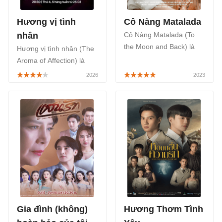
Hương vị tình
Cô Nàng Matalada
nhân
Cô Nàng Matalada (To
the Moon and Back) là
Hương vị tình nhân (The
một bộ phim Thái Lan
Aroma of Affection) là
thuộc thể loại tâm lý tình
một bộ phim cổ trang
cảm, xen lẫn nhiều tính
Thái Lan thuộc thể loại
tiết hài hước, xoay quanh
tâm lý, tình cảm, được
câu chuyện về tình yêu
phát sóng chính thức trên
và cuộc sống, mang đến
FPT Play, TV360 bắt đầu
những giây phút thú vị.
từ ngày 25/02/2026.
Gia đình (không)
Hương Thơm Tình