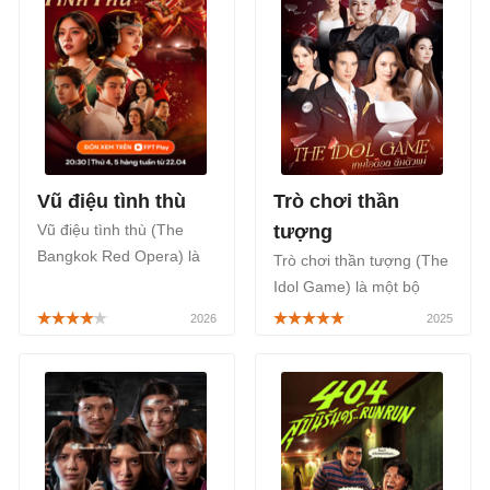
Vũ điệu tình thù
Trò chơi thần
Vũ điệu tình thù (The
tượng
Bangkok Red Opera) là
Trò chơi thần tượng (The
một bộ phim Thái Lan
Idol Game) là một bộ
thuộc thể loại tâm lý, tình
phim Thái Lan thuộc thể
cảm khai thác đề tài tình
loại tâm lý, tình cảm, đi
bạn hóa kẻ thù, được
sâu vào mặt tối của
phát sóng chính thức trên
ngành công nghiệp phẫu
FPT Play, bắt đầu từ
thuật thẩm mỹ, phát sóng
ngày 22/04/2026.
chính thức trên kênh CH3
của Thái Lan, bắt đầu từ