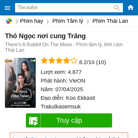
-
Phim hay
Phim Tâm lý
Phim Thái Lan
Phầ
mềm
Thỏ Ngọc nơi cung Trăng
gam
There's A Rabbit On The Moon - Phim tâm lý, tình cảm
Thái Lan
miễ
phí
8.2/10
(10)
cho
Lượt xem:
4.877
Win
Phát hành:
VieON
Mac
Năm:
07/04/2025
iOS,
Đạo diễn:
Koo Ekkasit
Andr
Trakulkasemsuk
Truy cập