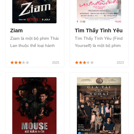
chiếu bắt đầu từ ngày
29/09/2023.
Ziam
Tìm Thấy Tình Yêu
Ziam là một bộ phim Thái
Tìm Thấy Tình Yêu (Find
Lan thuộc thể loại hành
Yourself) là một bộ phim
động, kinh dị sẽ tập trung
Thái Lan thuộc thể loại
vào trận chiến tay không
tâm lý, tình cảm được
của Singh chống lại bầy
chuyển thể, remake lại bộ
thây ma, phát sóng trên
phim Trạm Kế Tiếp Là
Netflix, bắt đầu từ ngày
Hạnh Phúc, sẽ phát sóng
09/07/2025.
vào lúc 21h Thứ 2, Thứ 3
hàng tuần trên VieOn,
FPT Play bắt đầu từ ngày
18/12/2023.