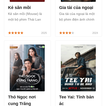
Kẻ săn mồi
Gia tài của ngoại
Kẻ săn mồi (Mouse) là
Gia tài của ngoại là một
một bộ phim Thái Lan
bộ phim điện ảnh chính
thuộc thể loại tâm lý,
kịch Thái Lan đầy xúc
hành động, hình sự,
động về tình cảm gia
được remake lại bộ phim
đình, kể về một thanh
cùng tên đình đám của
niên thất nghiệp tới chăm
Hàn Quốc, sẽ phát sóng
sóc bà ngoại sắp mất với
chính thức trên VieON,
hy vọng được thừa kế tài
FPT Play bắt đầu từ ngày
sản.
01/08/2025.
Thỏ Ngọc nơi
Tee Yai: Tính bản
cung Trăng
ác