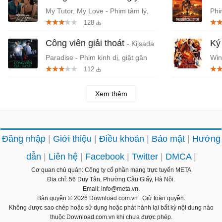
My Tutor, My Love - Phim tâm lý,
Phi
128
tình cảm Thái Lan
Công viên giải thoát
Ký
- Kijsada
Paradise - Phim kinh dị, giật gân
Win
112
Thái Lan chiếu rạp
Lan
Xem thêm
Đăng nhập
Giới thiệu
Điều khoản
Bảo mật
Hướng
dẫn
Liên hệ
Facebook
Twitter
DMCA
Cơ quan chủ quản: Công ty cổ phần mạng trực tuyến META
Địa chỉ: 56 Duy Tân, Phường Cầu Giấy, Hà Nội.
Email: info@meta.vn.
Bản quyền © 2026
Download.com.vn
. Giữ toàn quyền.
Không được sao chép hoặc sử dụng hoặc phát hành lại bất kỳ nội dung nào
thuộc Download.com.vn khi chưa được phép.