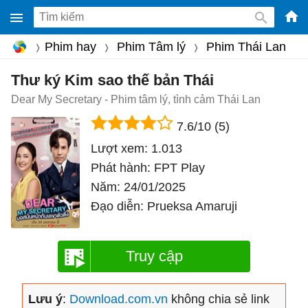
-
Phim hay
Phim Tâm lý
Phim Thái Lan
Phầ
mềm
Thư ký Kim sao thế bản Thái
gam
Dear My Secretary - Phim tâm lý, tình cảm Thái Lan
miễ
7.6/10
(5)
phí
Lượt xem:
1.013
cho
Phát hành:
FPT Play
Win
Năm:
24/01/2025
Mac
Đạo diễn:
Prueksa Amaruji
iOS,
Andr
Truy cập
Lưu ý
:
Download.com.vn
không chia sẻ link