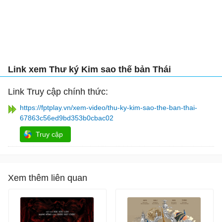
Link xem Thư ký Kim sao thế bản Thái
Link Truy cập chính thức:
https://fptplay.vn/xem-video/thu-ky-kim-sao-the-ban-thai-
67863c56ed9bd353b0cbac02
Truy cập
Xem thêm liên quan