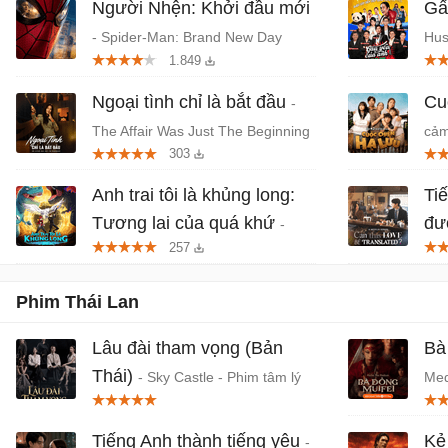
Người Nhện: Khởi đầu mới
Gấ
- Spider-Man: Brand New Day
Hus
1.849
(2026) chiếu rạp
Thá
Ngoại tình chỉ là bắt đầu
Cu
-
The Affair Was Just The Beginning
cảm
303
- Phim tâm lý, giật gân Hàn Quốc
Anh trai tôi là khủng long:
Ti
Tương lai của quá khứ
đư
-
257
Phim anime hành động, thần thoại
Be 
Việt chiếu rạp
lãn
Phim Thái Lan
Lâu đài tham vọng (Bản
Bà
Thái)
- Sky Castle - Phim tâm lý
Med
chủ đề học đường Thái Lan
Lan
Tiếng Anh thành tiếng yêu
Kẻ
-