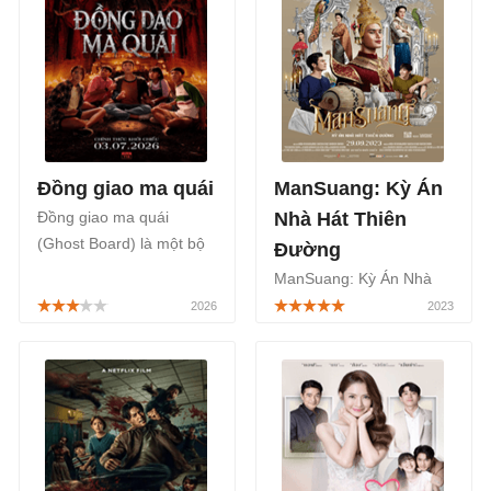
Đồng giao ma quái
ManSuang: Kỳ Án
Đồng giao ma quái
Nhà Hát Thiên
(Ghost Board) là một bộ
Đường
phim Thái Lan chiếu rạp
ManSuang: Kỳ Án Nhà
thuộc thể loại kinh dị, giật
Hát Thiên Đường
gân, thần thoại mang
(ManSuang) là một bộ
màu sắc Á Đông rõ nét,
phim cổ trang Thái Lan
khai thác nỗi sợ từ trò
chiếu rạp thuộc thể loại
chơi ma thuật, được công
tâm lý, bí ẩn, hồi hộp, lấy
chiếu chính thức bắt đầu
cảm hứng từ điệu múa
từ ngày 03/07/2026.
Khon truyền thống của
Thái Lan, sẽ được công