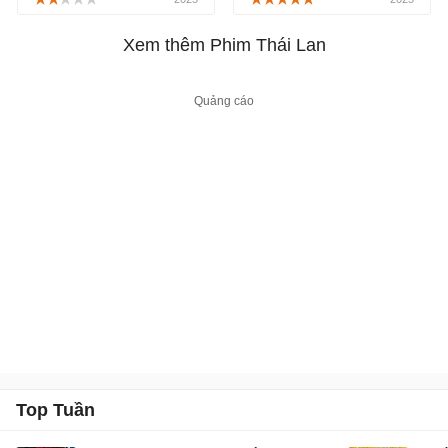
phát sóng chính thức trên
người xem vào một câu
FPT Play, bắt đầu từ
chuyện đầy rẫy sự căng
Xem thêm Phim Thái Lan
ngày 09/06/2025.
thẳng, bí ẩn và những
cuộc rượt đuổi nghẹt thở,
được công chiếu từ ngày
22/09/2025.
Top Tuần