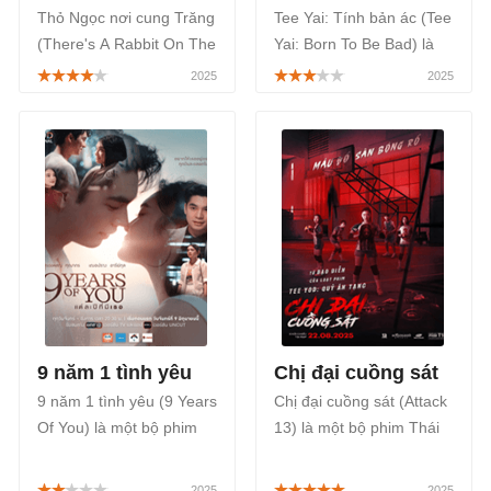
Thỏ Ngọc nơi cung Trăng
Tee Yai: Tính bản ác (Tee
(There's A Rabbit On The
Yai: Born To Be Bad) là
Moon) là một bộ phim
một bộ phim Thái Lan
Thái Lan khai thác sâu
thuộc thể loại hành động,
sắc về tình yêu, sự hy
hình sự, tập trung vào
sinh và những lựa chọn
việc tái hiện lại hồ sơ vụ
khó khăn trong cuộc
án của một tên trộm khét
sống, phát sóng trên
tiếng, khám phá câu
VieON và FPT Play, bắt
chuyện về cuộc săn đuổi,
đầu từ ngày 07/09/2025.
tình bạn được phát sóng
trên Netflix từ ngày
13/11/2025.
9 năm 1 tình yêu
Chị đại cuồng sát
9 năm 1 tình yêu (9 Years
Chị đại cuồng sát (Attack
Of You) là một bộ phim
13) là một bộ phim Thái
Thái Lan thuộc thể loại
Lan chiếu rạp thuộc thể
tâm lý, tình cảm, sẽ được
loại kinh dị, giật gân, đưa