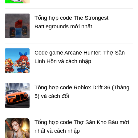
Tổng hợp code The Strongest
Battlegrounds mới nhất
Code game Arcane Hunter: Thợ Săn
Linh Hồn và cách nhập
Tổng hợp code Roblox Drift 36 (Tháng
5) và cách đổi
Tổng hợp code Thợ Săn Kho Báu mới
nhất và cách nhập