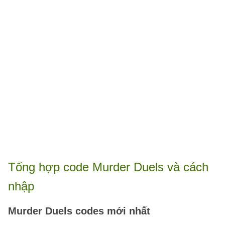
Tổng hợp code Murder Duels và cách
nhập
Murder Duels codes mới nhất