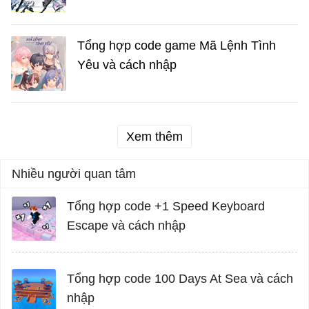
Tổng hợp code game Mã Lệnh Tình
Yêu và cách nhập
Xem thêm
Nhiều người quan tâm
Tổng hợp code +1 Speed Keyboard
Escape và cách nhập
Tổng hợp code 100 Days At Sea và cách
nhập