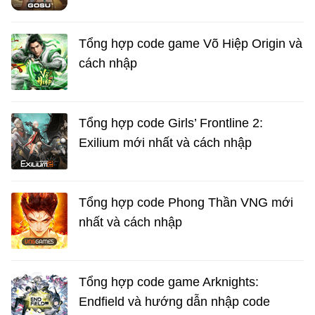
Tổng hợp code game Võ Hiệp Origin và
cách nhập
Tổng hợp code Girls’ Frontline 2:
Exilium mới nhất và cách nhập
Tổng hợp code Phong Thần VNG mới
nhất và cách nhập
Tổng hợp code game Arknights:
Endfield và hướng dẫn nhập code