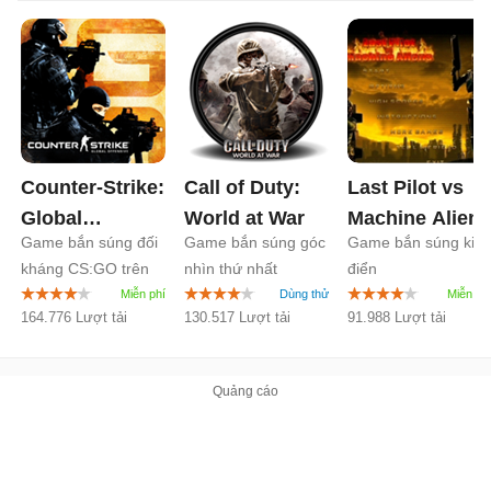
Counter-Strike:
Call of Duty:
Last Pilot vs
Global
World at War
Machine Aliens
Game bắn súng đối
Game bắn súng góc
Game bắn súng kin
Offensive
kháng CS:GO trên
nhìn thứ nhất
điển
PC
164.776 Lượt tải
130.517 Lượt tải
91.988 Lượt tải