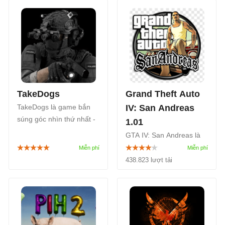
TakeDogs
Grand Theft Auto
TakeDogs là game bắn
IV: San Andreas
súng góc nhìn thứ nhất -
1.01
FPS chiến tranh hiện đại,
GTA IV: San Andreas là
nơi đội đặc nhiệm chiến
bản mod dành cho fan
đấu trên bản đồ thực tế tỷ
của Grand Theft Auto IV
438.823 lượt tải
lệ 1:1 chân thực.
(GTA IV), cho phép bạn
chơi và tận hưởng thành
phố San Andreas - thành
phố huyền thoại.