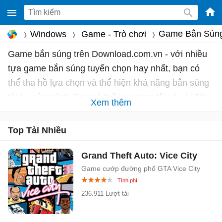
-
Game Bắn Sún
Windows
Game - Trò chơi
Phầ
Game bắn súng trên Download.com.vn - với nhiều
mềm
tựa game bắn súng tuyển chọn hay nhất, bạn có
gam
miễ
thể tha hồ lựa chọn và thể hiện khả năng bắn súng
phí
tài ba của mình. Bạn có thể lựa chọn tải và cài đặt
Xem thêm
cho
các game bắn súng online hay như Đột kích online,
Win
bắn tỉa, đấu súng...
Chơi game bắn súng và trải
Top Tải Nhiều
Mac
nghiệm cảm giác của tay súng tài ba.
iOS,
Grand Theft Auto: Vice City
Andr
Game cướp đường phố GTA Vice City
236.911 Lượt tải