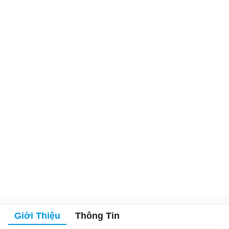
Giới Thiệu
Thông Tin