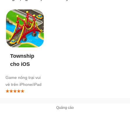
Township
cho iOS
Game nông trại vui
vẻ trên iPhone/iPad