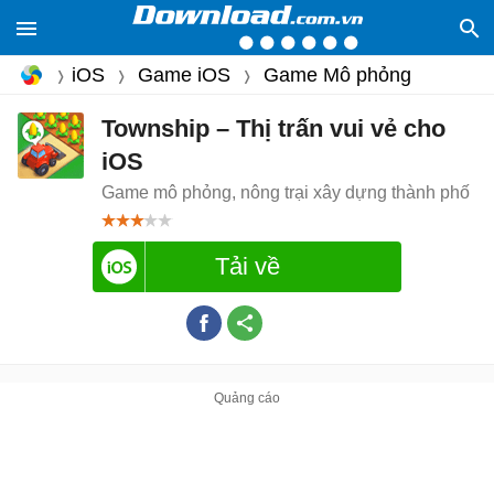
iOS
Game iOS
Game Mô phỏng
Township – Thị trấn vui vẻ cho
iOS
Game mô phỏng, nông trại xây dựng thành phố
Tải về