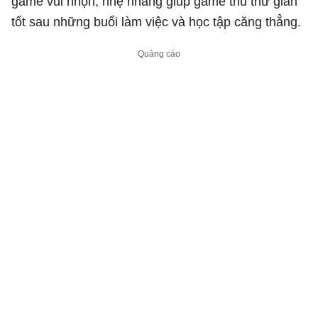
game vui nhộn, nhẹ nhàng giúp game thủ thư giãn
tốt sau những buổi làm việc và học tập căng thẳng.