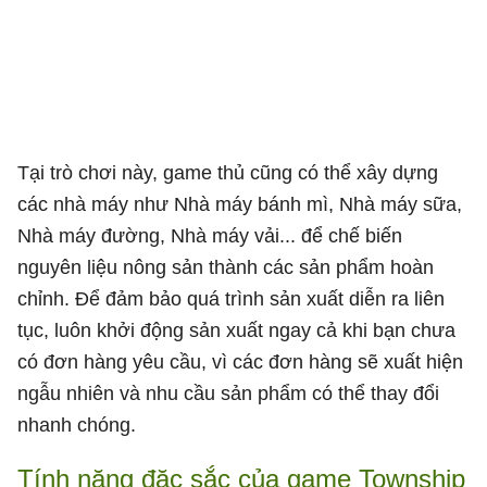
Tại trò chơi này, game thủ cũng có thể xây dựng
các nhà máy như Nhà máy bánh mì, Nhà máy sữa,
Nhà máy đường, Nhà máy vải... để chế biến
nguyên liệu nông sản thành các sản phẩm hoàn
chỉnh. Để đảm bảo quá trình sản xuất diễn ra liên
tục, luôn khởi động sản xuất ngay cả khi bạn chưa
có đơn hàng yêu cầu, vì các đơn hàng sẽ xuất hiện
ngẫu nhiên và nhu cầu sản phẩm có thể thay đổi
nhanh chóng.
Tính năng đặc sắc của game Township