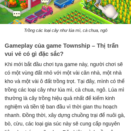
Trồng các loại cây như lúa mì, cà chua, ngô
Gameplay của game Township – Thị trấn
vui vẻ có gì đặc sắc?
Khi mới bắt đầu chơi tựa game này, người chơi sẽ
có một vùng đất nhỏ với một vài căn nhà, một nhà
kho và một vài ô đất trồng trọt. Tại đây, mình có thể
trồng các loại cây như lúa mì, cà chua, ngô. Lúa mì
thường là cây trồng hiệu quả nhất để kiếm kinh
nghiệm và tiền tệ ban đầu vì thời gian thu hoạch
nhanh. Đồng thời, xây dựng chuồng trại để nuôi gà,
bò, cừu, các loại gia súc này sẽ cung cấp nguyên