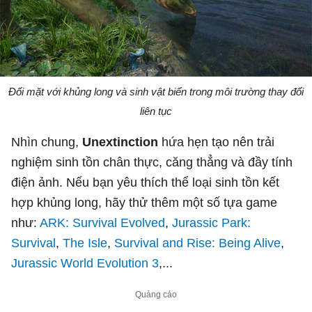
Đối mặt với khủng long và sinh vật biển trong môi trường thay đổi
liên tục
Nhìn chung,
Unextinction
hứa hẹn
tạo nên trải
nghiệm sinh tồn chân thực, căng thẳng và đầy tính
điện ảnh. Nếu bạn yêu thích thể loại sinh tồn kết
hợp khủng long, hãy thử thêm một số tựa game
như:
ARK: Survival Evolved
,
Jurassic Park:
Survival
,
The Isle
,
Survival and Rise: Being Alive
,
Jurassic World Evolution 3
,...