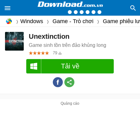
Windows
Game - Trò chơi
Game phiêu l
Unextinction
Game sinh tồn trên đảo khủng long
79
Tải về