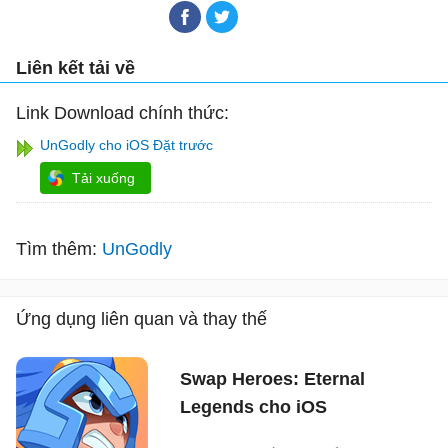
Liên kết tải về
Link Download chính thức:
UnGodly cho iOS Đặt trước
Tải xuống
Tìm thêm:
UnGodly
Ứng dụng liên quan và thay thế
Swap Heroes: Eternal
Legends cho iOS