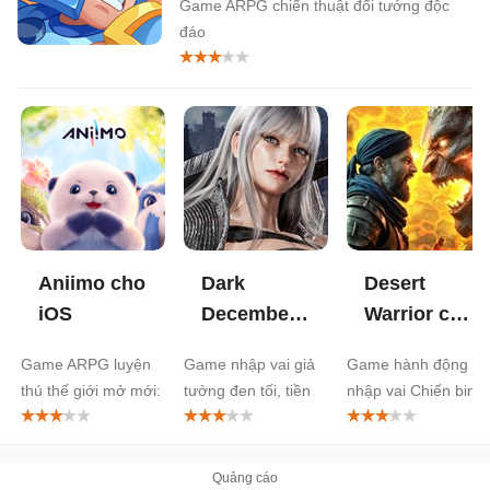
Game ARPG chiến thuật đổi tướng độc
đáo
Aniimo cho
Dark
Desert
iOS
December
Warrior cho
cho iOS
iOS
Game ARPG luyện
Game nhập vai giả
Game hành động
thú thế giới mở mới:
tưởng đen tối, tiền
nhập vai Chiến binh
Đang CBT
truyện game
Sa mạc
UNDECEMBER