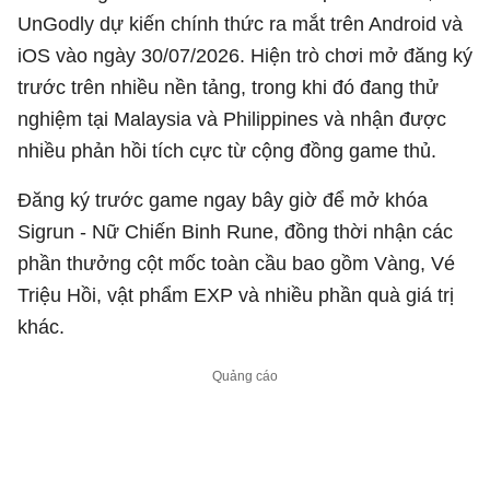
UnGodly dự kiến chính thức ra mắt trên Android và
iOS vào ngày 30/07/2026. Hiện trò chơi mở đăng ký
trước trên nhiều nền tảng, trong khi đó đang thử
nghiệm tại Malaysia và Philippines và nhận được
nhiều phản hồi tích cực từ cộng đồng game thủ.
Đăng ký trước game ngay bây giờ để mở khóa
Sigrun - Nữ Chiến Binh Rune, đồng thời nhận các
phần thưởng cột mốc toàn cầu bao gồm Vàng, Vé
Triệu Hồi, vật phẩm EXP và nhiều phần quà giá trị
khác.