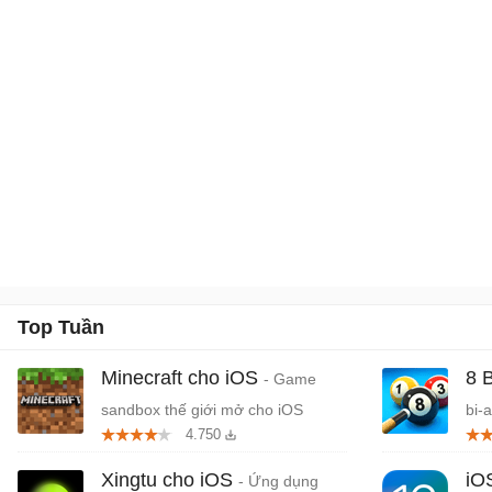
Top Tuần
Minecraft cho iOS
8 
- Game
sandbox thế giới mở cho iOS
bi-
4.750
Xingtu cho iOS
iO
- Ứng dụng