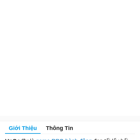
Giới Thiệu
Thông Tin