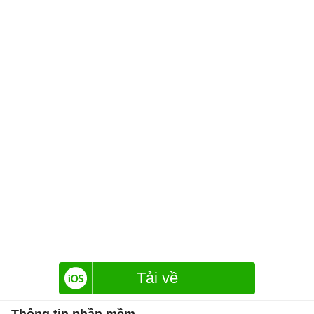
Tải về
Thông tin phần mềm