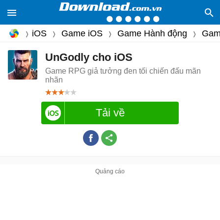
iOS
Game iOS
Game Hành động
Gam
UnGodly cho iOS
Game RPG giả tưởng đen tối chiến đấu mãn
nhãn
Tải về