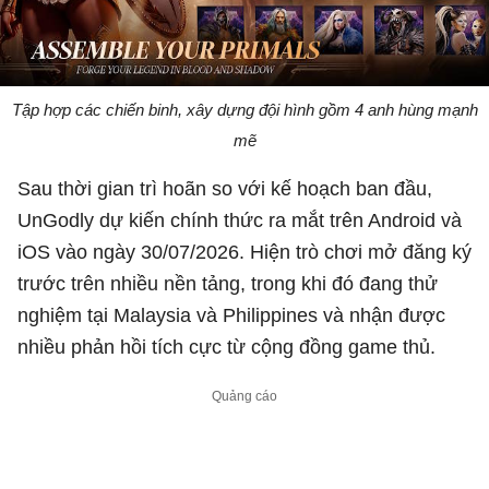
Tập hợp các chiến binh, xây dựng đội hình gồm 4 anh hùng mạnh
mẽ
Sau thời gian trì hoãn so với kế hoạch ban đầu,
UnGodly dự kiến chính thức ra mắt trên Android và
iOS vào ngày 30/07/2026. Hiện trò chơi mở đăng ký
trước trên nhiều nền tảng, trong khi đó đang thử
nghiệm tại Malaysia và Philippines và nhận được
nhiều phản hồi tích cực từ cộng đồng game thủ.