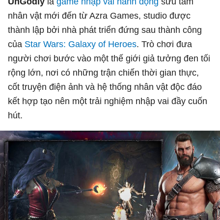
UnGodly
là
game nhập vai
hành động
sưu tầm
nhân vật mới đến từ Azra Games, studio được
thành lập bởi nhà phát triển đứng sau thành công
của
Star Wars: Galaxy of Heroes
. Trò chơi đưa
người chơi bước vào một thế giới giả tưởng đen tối
rộng lớn, nơi có những trận chiến thời gian thực,
cốt truyện điện ảnh và hệ thống nhân vật độc đáo
kết hợp tạo nên một trải nghiệm nhập vai đầy cuốn
hút.