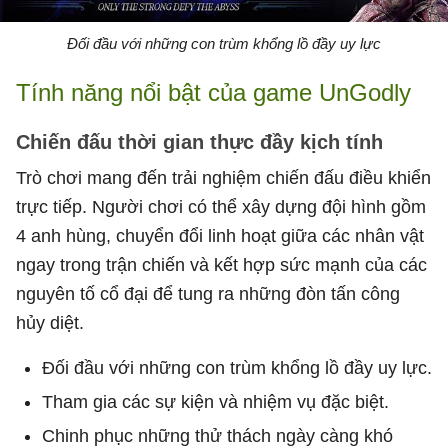
Đối đầu với những con trùm khổng lồ đầy uy lực
Tính năng nổi bật của game UnGodly
Chiến đấu thời gian thực đầy kịch tính
Trò chơi mang đến trải nghiệm chiến đấu điều khiển
trực tiếp. Người chơi có thể xây dựng đội hình gồm
4 anh hùng, chuyển đổi linh hoạt giữa các nhân vật
ngay trong trận chiến và kết hợp sức mạnh của các
nguyên tố cổ đại để tung ra những đòn tấn công
hủy diệt.
Đối đầu với những con trùm khổng lồ đầy uy lực.
Tham gia các sự kiện và nhiệm vụ đặc biệt.
Chinh phục những thử thách ngày càng khó