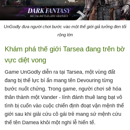
UnGodly đưa người chơi bước vào một thế giới giả tưởng đen tối
rộng lớn
Khám phá thế giới Tarsea đang trên bờ
vực diệt vong
Game UnGodly diễn ra tại Tarsea, một vùng đất
đang bị thế lực bí ẩn mang tên Devouring từng
bước nuốt chửng. Trong game, người chơi sẽ hóa
thân thành một Vander - lính đánh thuê lang bạt vô
tình bị cuốn vào cuộc chiến định đoạt vận mệnh thế
giới sau khi giải cứu cô gái trẻ mang sứ mệnh cứu
thế tên Damea khỏi một nghi lễ hiến tế.