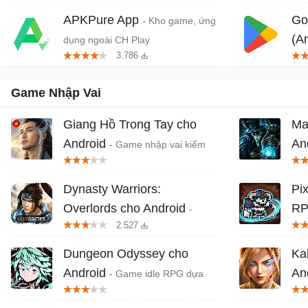
Da
APKPure App
Go
- Kho game, ứng
(A
dụng ngoài CH Play
3.786
trê
Game Nhập Vai
Giang Hồ Trong Tay cho
Ma
Android
An
- Game nhập vai kiếm
hiệp kết hợp mở rương
thu
Dynasty Warriors:
Pix
Overlords cho Android
RP
-
2.527
Game Tam Quốc miễn phí
phi
thế 
Dungeon Odyssey cho
Ka
Android
An
- Game idle RPG dựa
trên webtoon đình đám Dungeon
cán