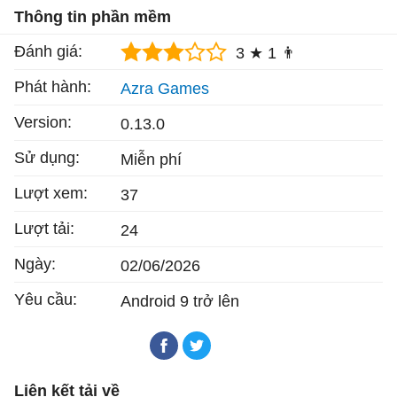
Thông tin phần mềm
Đánh giá:
3 ★
1 👨
Phát hành:
Azra Games
Version:
0.13.0
Sử dụng:
Miễn phí
Lượt xem:
37
Lượt tải:
24
Ngày:
02/06/2026
Yêu cầu:
Android 9 trở lên
Liên kết tải về