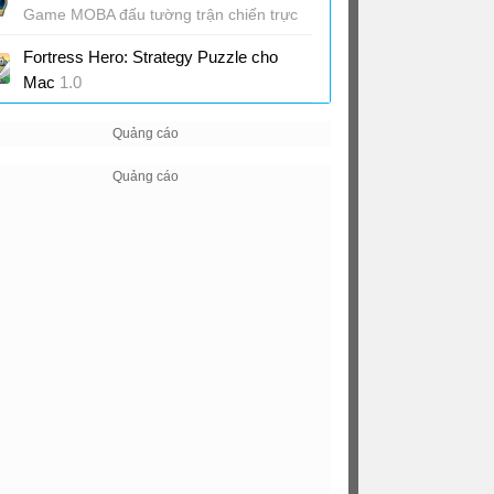
Game MOBA đấu tường trận chiến trực
tuyến
Fortress Hero: Strategy Puzzle cho
Mac
1.0
Game chiến thuật, phòng thủ kết hợp
giải đố