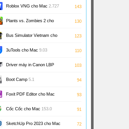
Roblox VNG cho Mac
2.727
143
Plants vs. Zombies 2 cho
130
Mac
Bus Simulator Vietnam cho
123
Mac
3uTools cho Mac
9.03
110
Driver máy in Canon LBP
103
2900/2900B CAPT cho Mac
Boot Camp
5.1
94
3.90
Foxit PDF Editor cho Mac
93
2025.2
Cốc Cốc cho Mac
153.0
91
SketchUp Pro 2023 cho Mac
72