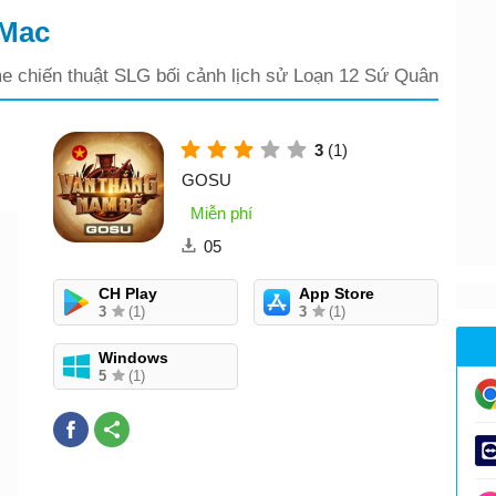
 Mac
 chiến thuật SLG bối cảnh lịch sử Loạn 12 Sứ Quân
3
(1)
GOSU
Miễn phí
05
CH Play
App Store
3
(1)
3
(1)
Windows
5
(1)