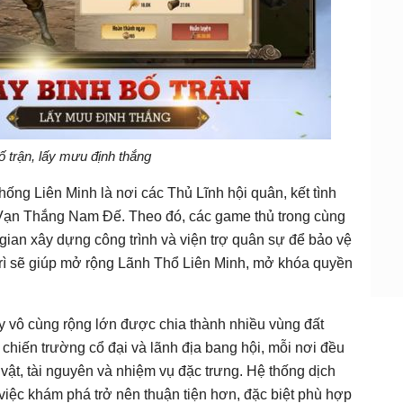
ố trận, lấy mưu định thắng
hống Liên Minh là nơi các Thủ Lĩnh hội quân, kết tình
g Vạn Thắng Nam Đế. Theo đó, các game thủ trong cùng
 gian xây dựng công trình và viện trợ quân sự để bảo vệ
trì sẽ giúp mở rộng Lãnh Thổ Liên Minh, mở khóa quyền
ày vô cùng rộng lớn được chia thành nhiều vùng đất
 chiến trường cổ đại và lãnh địa bang hội, mỗi nơi đều
vật, tài nguyên và nhiệm vụ đặc trưng. Hệ thống dịch
iệc khám phá trở nên thuận tiện hơn, đặc biệt phù hợp