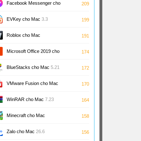
Facebook Messenger cho
209
Mac
EVKey cho Mac
3.3
199
Roblox cho Mac
191
Microsoft Office 2019 cho
174
Mac
BlueStacks cho Mac
5.21
172
VMware Fusion cho Mac
170
13.6
WinRAR cho Mac
7.23
164
Minecraft cho Mac
158
Zalo cho Mac
26.6
156