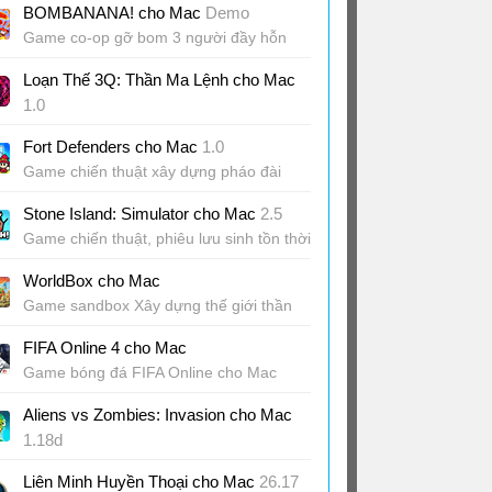
BOMBANANA! cho Mac
Demo
Game co-op gỡ bom 3 người đầy hỗn
loạn
Loạn Thế 3Q: Thần Ma Lệnh cho Mac
1.0
Game đấu tướng tái hiện cuộc phân
Fort Defenders cho Mac
1.0
tranh Tam Quốc
Game chiến thuật xây dựng pháo đài
phòng thủ
Stone Island: Simulator cho Mac
2.5
Game chiến thuật, phiêu lưu sinh tồn thời
kỳ đồ đá
WorldBox cho Mac
Game sandbox Xây dựng thế giới thần
thánh
FIFA Online 4 cho Mac
Game bóng đá FIFA Online cho Mac
Aliens vs Zombies: Invasion cho Mac
1.18d
Game chiến thuật cơ chế phòng thủ tháp
Liên Minh Huyền Thoại cho Mac
26.17