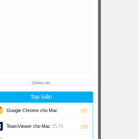
Top tuần
Google Chrome cho Mac
557
151
TeamViewer cho Mac
15.79
220