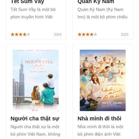
Tết Sum Vầy
Quán Kỳ Nam
Tết Sum Vầy là một bộ
Quán Kỳ Nam (Ky Nam
phim truyền hình Việt
Inn) là một bộ phim chiếu
Nam thuộc thể loại tâm
rạp Việt Nam thuộc thể
lý, tình cảm, gia đình lấy
loại tâm lý, tình cảm được
bối cảnh tại miền quê Tây
lấy bối cảnh Sài Gòn
Nam Bộ vào những ngày
những năm 1980, do Liên
sát Tết Nguyên Đán, sẽ
Bỉnh Phát và Đỗ Thị Hải
phát sóng lúc 20h00 thứ
Yến đóng chính, được
2 đến thứ 7 hàng tuần
công chiếu chính thức từ
trên kênh THVL1, bắt đầu
ngày 28/11/2025.
từ ngày 26/01/2024.
Người cha thật sự
Nhà mình đi thôi
Người cha thật sự là một
Nhà mình đi thôi là một
bộ phim Việt Nam, không
bộ phim điện ảnh Việt