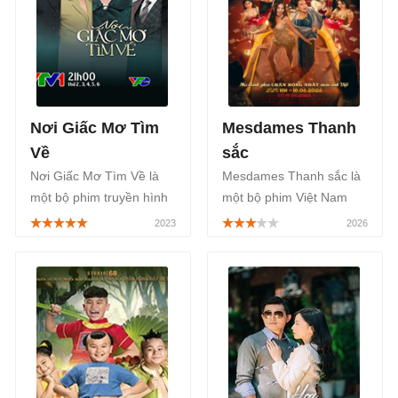
công chiếu chính thức bắt
đầu từ ngày 07/11/2025.
Nơi Giấc Mơ Tìm
Mesdames Thanh
Về
sắc
Nơi Giấc Mơ Tìm Về là
Mesdames Thanh sắc là
một bộ phim truyền hình
một bộ phim Việt Nam
Việt Nam được chiếu
thuộc thể loại tâm lý, tình
trong khung giờ vàng
cảm tội phạm, lấy cảm
phim Việt trên kênh
hứng từ những vụ tạt axít
truyền hình VTV1 bắt đầu
chấn động Sài Gòn, được
ngày 22/05/2023, thuộc
lấy bối cảnh Sài Gòn thập
thể loại tâm lý tình cảm
niên 1960, công chiếu
của đạo diễn Trịnh Lê
chính thức từ ngày
Phong.
19/06/2026.