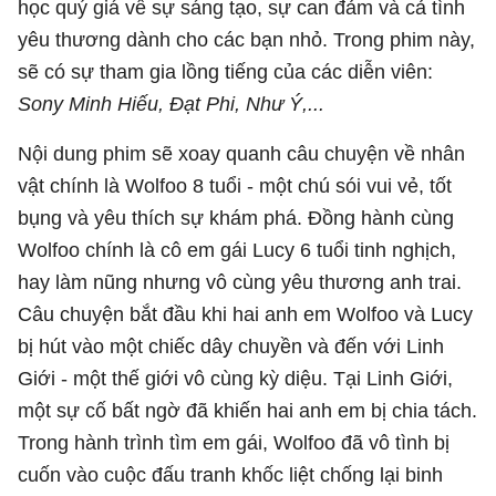
học quý giá về sự sáng tạo, sự can đảm và cả tình
yêu thương dành cho các bạn nhỏ. Trong phim này,
sẽ có sự tham gia lồng tiếng của các diễn viên:
Sony Minh Hiếu, Đạt Phi, Như Ý,...
Nội dung phim sẽ xoay quanh câu chuyện về nhân
vật chính là Wolfoo 8 tuổi - một chú sói vui vẻ, tốt
bụng và yêu thích sự khám phá. Đồng hành cùng
Wolfoo chính là cô em gái Lucy 6 tuổi tinh nghịch,
hay làm nũng nhưng vô cùng yêu thương anh trai.
Câu chuyện bắt đầu khi hai anh em Wolfoo và Lucy
bị hút vào một chiếc dây chuyền và đến với Linh
Giới - một thế giới vô cùng kỳ diệu. Tại Linh Giới,
một sự cố bất ngờ đã khiến hai anh em bị chia tách.
Trong hành trình tìm em gái, Wolfoo đã vô tình bị
cuốn vào cuộc đấu tranh khốc liệt chống lại binh