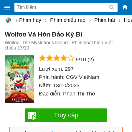
-
Phim hay
Phim chiếu rạp
Phim hài
Hoạ
Phầ
mềm
Wolfoo Và Hòn Đảo Kỳ Bí
gam
Wolfoo: The Mysterious Island - Phim hoạt hình Việt
chiếu 13/10
miễ
phí
9/10
(2)
cho
Lượt xem:
297
Win
Phát hành:
CGV VietNam
Mac
Năm:
13/10/2023
iOS,
Đạo diễn:
Phan Thị Thơ
Andr
Truy cập