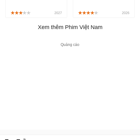
chỉ đơn thuần là câu
Nam thuộc thể loại tâm
chuyện về một người cha
lý, tình cảm gia đình với
đơn thân, mà còn là một
phong cách chữa lành
bức tranh chân thực về
mang đến câu chuyện gia
Xem thêm Phim Việt Nam
tình cảm gia đình, phát
đình "tứ đại đồng đường",
sóng lúc 19g30 thứ Hai,
được công chiếu chính
thứ Ba, thứ Tư hàng tuần
thức từ ngày 26/02/2026.
trên HTV7, FPT Play.