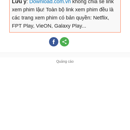
Lưu ý
:
Download.com.vn
không chia sẻ link
xem phim lậu! Toàn bộ link xem phim đều là
các trang xem phim có bản quyền: Netflix,
FPT Play, VieON, Galaxy Play...