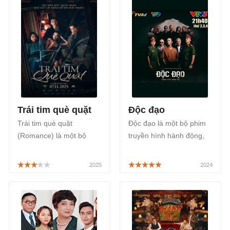
Trái tim què quặt
Độc đạo
Trái tim què quặt
Độc đạo là một bộ phim
(Romance) là một bộ
truyền hình hành động,
phim điện ảnh Việt Nam
tội phạm của Việt Nam,
thuộc thể loại tâm lý,
tiếp tục series Cảnh sát
chính kịch được chuyển
hình sự, được phát sóng
thể và lấy cảm hứng từ
21h40 thứ 2, 3, 4 hàng
cuốn tiểu thuyết kinh À
tuần trên kênh VTV3.
cloche coeur của nhà văn
Pháp Catherine Arley,