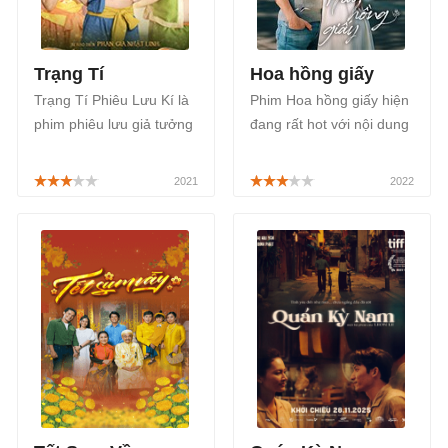
Trạng Tí
Hoa hồng giấy
Trạng Tí Phiêu Lưu Kí là
Phim Hoa hồng giấy hiện
phim phiêu lưu giả tưởng
đang rất hot với nội dung
của đạo diễn Phan Gia
truyện tình tay ba li kỳ
Ngọc Linh và nhà sản
nhưng cũng đầy đau đớn
xuất Ngô Thanh Vân.
của cô gái mới cưới
Phong Linh.