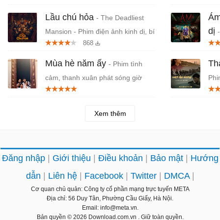
Lầu chú hỏa
Ám
- The Deadliest
dị
Mansion - Phim điện ảnh kinh dị, bí
868
ẩn Việt Nam
Na
Mùa hè năm ấy
Th
- Phim tình
cảm, thanh xuân phát sóng giờ
Phi
vàng VTV3
về 
Xem thêm
Đăng nhập
Giới thiệu
Điều khoản
Bảo mật
Hướng
dẫn
Liên hệ
Facebook
Twitter
DMCA
Cơ quan chủ quản: Công ty cổ phần mạng trực tuyến META
Địa chỉ: 56 Duy Tân, Phường Cầu Giấy, Hà Nội.
Email: info@meta.vn.
Bản quyền © 2026
Download.com.vn
. Giữ toàn quyền.