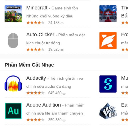
Minecraft
Th
- Game sinh tồn
Bá
Những khối vuông kỳ diệu
24.183
Tiệ
Auto-Clicker
Fo
- Phần mềm đặt
kích chuột tự động
mềm
19.525
miễ
Phần Mềm Cắt Nhạc
Audacity
Mu
- Tiện ích ghi âm và
chỉnh sửa audio đa dạng
nhạ
645.460
Adobe Audition
Ea
- Phần mềm
chỉnh sửa file âm thanh chuyên
Phầ
359.389
nghiệp
ngh