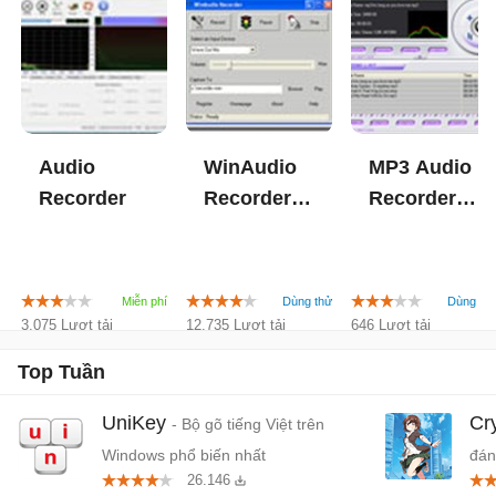
Audio
WinAudio
MP3 Audio
Recorder
Recorder
Recorder
2.2.1
Joiner
3.075 Lượt tải
12.735 Lượt tải
646 Lượt tải
Top Tuần
UniKey
Cr
- Bộ gõ tiếng Việt trên
Windows phổ biến nhất
đán
26.146
cứn