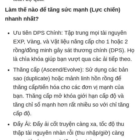
Làm thế nào để tăng sức mạnh (Lực chiến)
nhanh nhất?
Ưu tiên DPS Chính: Tập trung mọi tài nguyên
EXP, Vàng, và Vật liệu nâng cấp cho 1 hoặc 2
rồng/đồng minh gây sát thương chính (DPS). Họ
là chìa khóa giúp bạn vượt qua các ải tiếp theo.
Thăng cấp (Ascend/Evolve): Sử dụng các bản
sao (duplicate) hoặc mảnh linh hồn rồng để
thăng cấp/tiến hóa cho các đơn vị mạnh của
bạn. Thăng cấp mở khóa giới hạn cấp độ và
tăng chỉ số mạnh hơn rất nhiều so với chỉ tăng
cấp độ.
Đẩy Ải: Đẩy ải cốt truyện càng xa, tốc độ thu
thập tài nguyên nhàn rỗi (thu nhập/giờ) càng