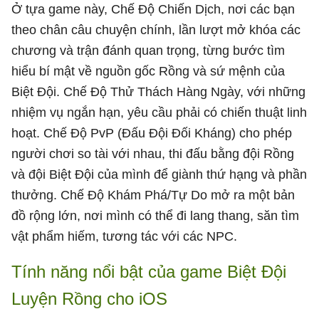
Ở tựa game này, Chế Độ Chiến Dịch, nơi các bạn
theo chân câu chuyện chính, lần lượt mở khóa các
chương và trận đánh quan trọng, từng bước tìm
hiểu bí mật về nguồn gốc Rồng và sứ mệnh của
Biệt Đội. Chế Độ Thử Thách Hàng Ngày, với những
nhiệm vụ ngắn hạn, yêu cầu phải có chiến thuật linh
hoạt. Chế Độ PvP (Đấu Đội Đối Kháng) cho phép
người chơi so tài với nhau, thi đấu bằng đội Rồng
và đội Biệt Đội của mình để giành thứ hạng và phần
thưởng. Chế Độ Khám Phá/Tự Do mở ra một bản
đồ rộng lớn, nơi mình có thể đi lang thang, săn tìm
vật phẩm hiếm, tương tác với các NPC.
Tính năng nổi bật của game Biệt Đội
Luyện Rồng cho iOS