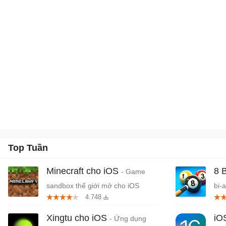
Top Tuần
Minecraft cho iOS
8 
- Game
sandbox thế giới mở cho iOS
bi-
4.748
Xingtu cho iOS
iO
- Ứng dụng