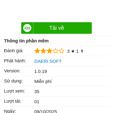
Tải về
Thông tin phần mềm
Đánh giá:
3 ★
1 👨
Phát hành:
DAERI SOFT
Version:
1.0.19
Sử dụng:
Miễn phí
Lượt xem:
35
Lượt tải:
01
Ngày:
09/10/2025