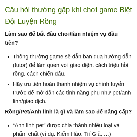
Câu hỏi thường gặp khi chơi game Biệt
Đội Luyện Rồng
Làm sao để bắt đầu chơi/làm nhiệm vụ đầu
tiên?
Thông thường game sẽ dẫn bạn qua hướng dẫn
(tutor) để làm quen với giao diện, cách triệu hồi
rồng, cách chiến đấu.
Hãy ưu tiên hoàn thành nhiệm vụ chính tuyến
trước để mở dần các tính năng phụ như pet/anh
linh/giao dịch.
Rồng/Pet/Anh linh là gì và làm sao để nâng cấp?
“Anh linh pet” được chia thành nhiều loại và
phẩm chất (ví dụ: Kiếm Hào, Trí Giả, …)