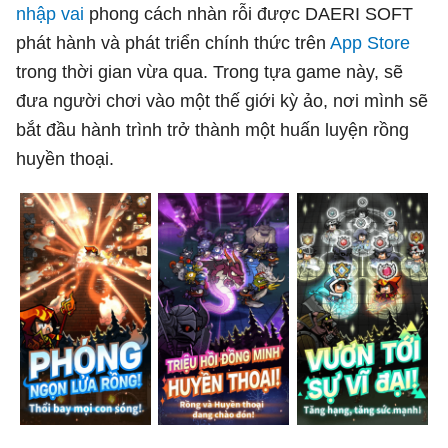
nhập vai
phong cách nhàn rỗi được DAERI SOFT
phát hành và phát triển chính thức trên
App Store
trong thời gian vừa qua. Trong tựa game này, sẽ
đưa người chơi vào một thế giới kỳ ảo, nơi mình sẽ
bắt đầu hành trình trở thành một huấn luyện rồng
huyền thoại.