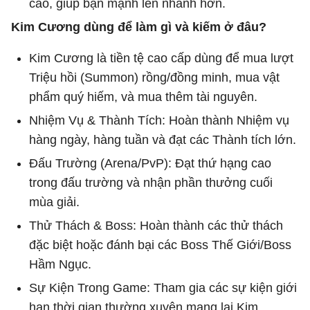
cao, giúp bạn mạnh lên nhanh hơn.
Kim Cương dùng để làm gì và kiếm ở đâu?
Kim Cương là tiền tệ cao cấp dùng để mua lượt
Triệu hồi (Summon) rồng/đồng minh, mua vật
phẩm quý hiếm, và mua thêm tài nguyên.
Nhiệm Vụ & Thành Tích: Hoàn thành Nhiệm vụ
hàng ngày, hàng tuần và đạt các Thành tích lớn.
Đấu Trường (Arena/PvP): Đạt thứ hạng cao
trong đấu trường và nhận phần thưởng cuối
mùa giải.
Thử Thách & Boss: Hoàn thành các thử thách
đặc biệt hoặc đánh bại các Boss Thế Giới/Boss
Hầm Ngục.
Sự Kiện Trong Game: Tham gia các sự kiện giới
hạn thời gian thường xuyên mang lại Kim