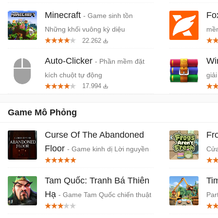
Minecraft
Fo
- Game sinh tồn
Những khối vuông kỳ diệu
mềm
22.262
miễ
Auto-Clicker
W
- Phần mềm đặt
kích chuột tự động
giải
17.994
Game Mô Phỏng
Curse Of The Abandoned
Fr
Floor
- Game kinh dị Lời nguyền
Cửa
tầng lầu bỏ hoang
Tam Quốc: Tranh Bá Thiên
Ti
Hạ
- Game Tam Quốc chiến thuật
Par
SLG, điều khển RTS
chư