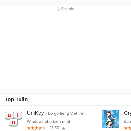
Top Tuần
UniKey
Cr
- Bộ gõ tiếng Việt trên
Windows phổ biến nhất
đán
23.551
cứn