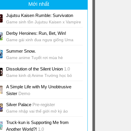
Mới nhất
Jujutsu Kaisen Rumble: Survivaton
Game sinh tồn Jujutsu Kaisen x Vampire
Survivors
Derby Heroines: Run, Bet, Win!
Game gái xinh đua ngựa giống Uma
Musume
Summer Snow.
Game anime Tuyết rơi mùa hè
Dissolution of the Silent Union
1.0
Game kinh dị Anime Trường học bỏ
hoang
A Simple Life with My Unobtrusive
Sister
Demo
Game cuộc sống anh trai em gái
Silver Palace
Pre-register
Game nhập vai thế giới mở kỳ ảo
Truck-kun is Supporting Me from
Another World?!
1.0