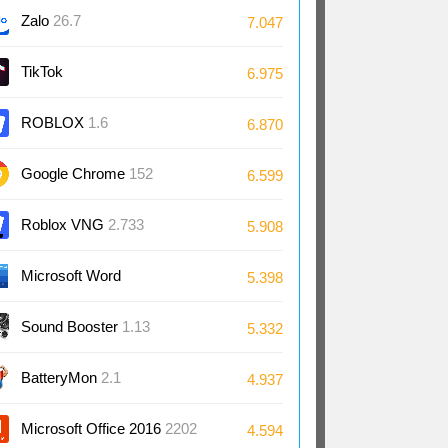
Zalo
26.7
7.047
TikTok
6.975
ROBLOX
1.6
6.870
Google Chrome
152
6.599
Roblox VNG
2.733
5.908
Microsoft Word
5.398
2024/2021/2019/2016
Sound Booster
1.13
5.332
BatteryMon
2.1
4.937
Microsoft Office 2016
2202
4.594