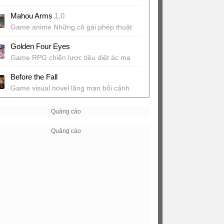
Game lái xe giao hàng quậy banh thành
Mahou Arms
1.0
phố
Game anime Những cô gái phép thuật
diệt alien
Golden Four Eyes
Game RPG chiến lược tiêu diệt ác ma
Before the Fall
Game visual novel lãng mạn bối cảnh
Hồng Kông