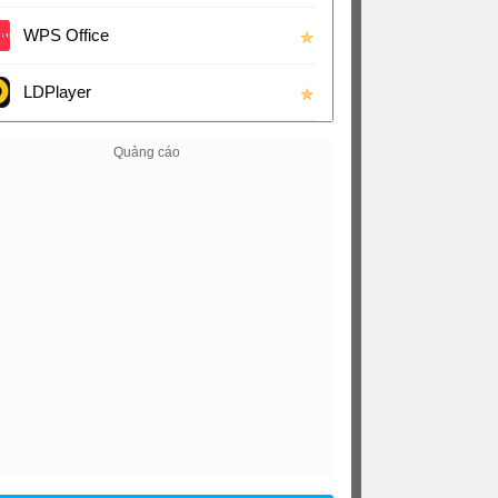
(16.0
WPS Office
✯
LDPlayer
✯