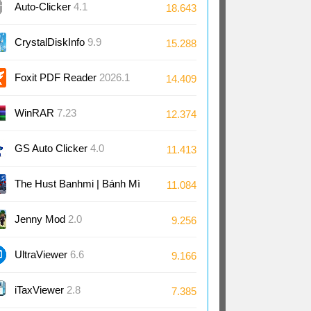
Auto-Clicker
4.1
18.643
CrystalDiskInfo
9.9
15.288
Foxit PDF Reader
2026.1
14.409
WinRAR
7.23
12.374
GS Auto Clicker
4.0
11.413
The Hust Banhmi | Bánh Mì
11.084
Bách Khoa
Jenny Mod
2.0
9.256
UltraViewer
6.6
9.166
iTaxViewer
2.8
7.385