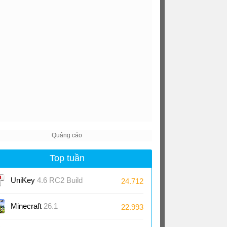
Top tuần
UniKey
4.6 RC2 Build
24.712
230919
Minecraft
26.1
22.993