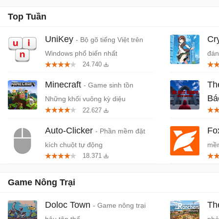
Top Tuần
UniKey
Cr
- Bộ gõ tiếng Việt trên
Windows phổ biến nhất
đán
24.740
cứn
Minecraft
Th
- Game sinh tồn
Bá
Những khối vuông kỳ diệu
22.627
Tiệ
Auto-Clicker
Fo
- Phần mềm đặt
kích chuột tự động
mềm
18.371
miễ
Game Nông Trại
Doloc Town
Th
- Game nông trại