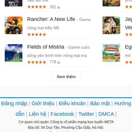
hậu tận thế
phỏ
352
đẹp
Rancher: A New Life
Jay
- Game
Ve
nông trại kiểu Mỹ
giã
Fields of Mistria
Eg
- Game cuộc
sống yên bình trên nông trại ma
mô 
779
thuật
tran
Xem thêm
Đăng nhập
Giới thiệu
Điều khoản
Bảo mật
Hướng
dẫn
Liên hệ
Facebook
Twitter
DMCA
Cơ quan chủ quản: Công ty cổ phần mạng trực tuyến META
Địa chỉ: 56 Duy Tân, Phường Cầu Giấy, Hà Nội.