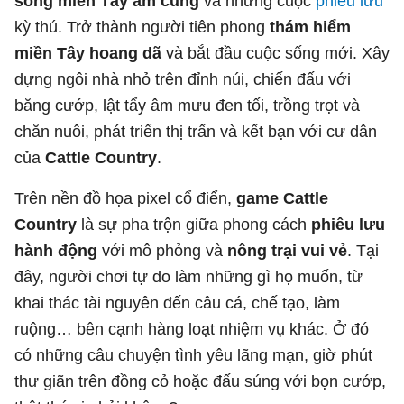
sống miền Tây ấm cúng
và những cuộc
phiêu lưu
kỳ thú. Trở thành người tiên phong
thám hiểm
miền Tây hoang dã
và bắt đầu cuộc sống mới. Xây
dựng ngôi nhà nhỏ trên đỉnh núi, chiến đấu với
băng cướp, lật tẩy âm mưu đen tối, trồng trọt và
chăn nuôi, phát triển thị trấn và kết bạn với cư dân
của
Cattle Country
.
Trên nền đồ họa pixel cổ điển,
game Cattle
Country
là sự pha trộn giữa phong cách
phiêu lưu
hành động
với mô phỏng và
nông trại vui vẻ
. Tại
đây, người chơi tự do làm những gì họ muốn, từ
khai thác tài nguyên đến câu cá, chế tạo, làm
ruộng… bên cạnh hàng loạt nhiệm vụ khác. Ở đó
có những câu chuyện tình yêu lãng mạn, giờ phút
thư giãn trên đồng cỏ hoặc đấu súng với bọn cướp,