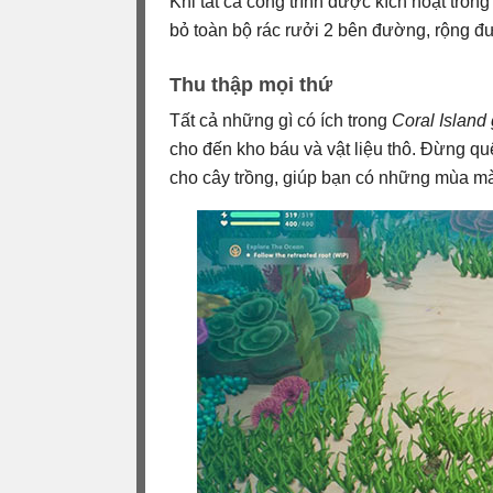
Khi tất cả công trình được kích hoạt tron
bỏ toàn bộ rác rưởi 2 bên đường, rộng đ
Thu thập mọi thứ
Tất cả những gì có ích trong
Coral Island
cho đến kho báu và vật liệu thô. Đừng quê
cho cây trồng, giúp bạn có những mùa mà