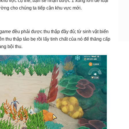
g khu vực cụ thể, bạn sẽ nhận được 1 xung lớn để loại
ường cho chúng ta tiếp cận khu vực mới.
 game
đều phải được thu thập đầy đủ; từ sinh vật biển
n thu thập tảo bẹ rồi lấy tinh chất của nó để thăng cấp
ng bội thu.