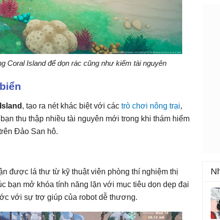
ong Coral Island để dọn rác cũng như kiếm tài nguyên
 biển
Island
, tạo ra nét khác biệt với các
trò chơi nông trại
,
bạn thu thập nhiều tài nguyên mới trong khi thám hiểm
trên Đảo San hô.
Nh
 được lá thư từ kỹ thuật viên phòng thí nghiệm thị
 lúc bạn mở khóa tính năng lặn với mục tiêu dọn dẹp đại
c với sự trợ giúp của robot dễ thương.